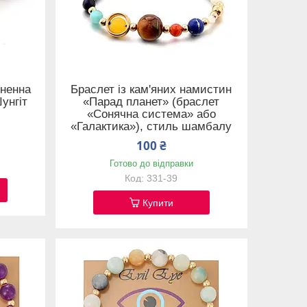
гненна
Браслет із кам'яних намистин
унгіт
«Парад планет» (браслет
«Сонячна система» або
«Галактика»), стиль шамбалу
100 ₴
Готово до відправки
331-39
Купити