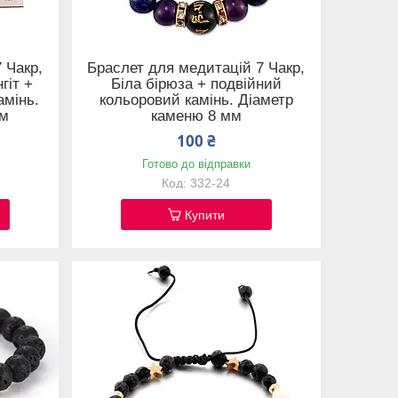
 Чакр,
Браслет для медитацій 7 Чакр,
гіт +
Біла бірюза + подвійний
амінь.
кольоровий камінь. Діаметр
мм
каменю 8 мм
100 ₴
Готово до відправки
332-24
Купити