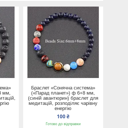
тема»
Браслет «Сонячна система»
8 мм,
(«Парад планет») ф 6+8 мм,
итацій,
(синій авантюрин) браслет для
ргію
медитацій, розподіляє чарівну
енергію
100 ₴
Готово до відправки