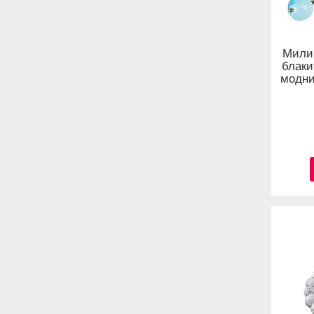
Милий
блаки
модни