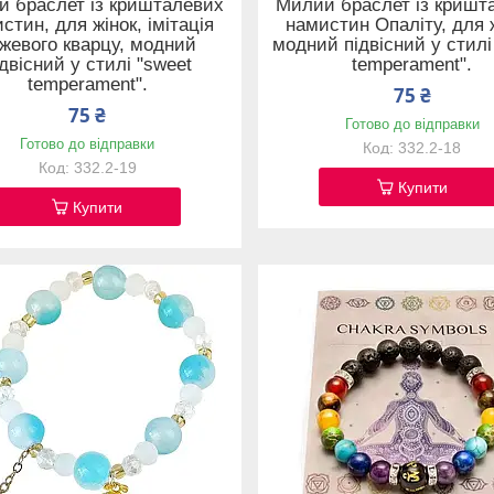
 браслет із кришталевих
Милий браслет із кришт
стин, для жінок, імітація
намистин Опаліту, для ж
жевого кварцу, модний
модний підвісний у стилі
ідвісний у стилі "sweet
temperament".
temperament".
75 ₴
75 ₴
Готово до відправки
Готово до відправки
332.2-18
332.2-19
Купити
Купити