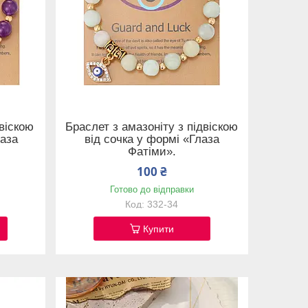
двіскою
Браслет з амазоніту з підвіскою
лаза
від сочка у формі «Глаза
Фатіми».
100 ₴
Готово до відправки
332-34
Купити