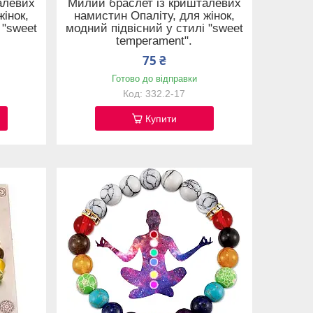
алевих
Милий браслет із кришталевих
інок,
намистин Опаліту, для жінок,
 "sweet
модний підвісний у стилі "sweet
temperament".
75 ₴
Готово до відправки
332.2-17
Купити