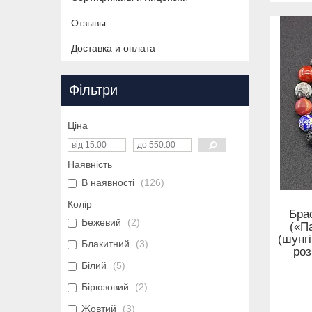
Отзывы
Доставка и оплата
Фільтри
Ціна
Наявність
В наявності
126
Колір
Бра
Бежевий
2
(«П
(шунг
Блакитний
3
роз
Білий
5
Бірюзовий
2
Жовтий
3