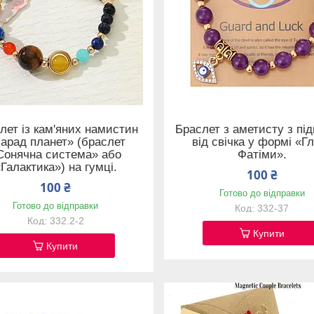
лет із кам'яних намистин
Браслет з аметисту з пі
арад планет» (браслет
від свічка у формі «Г
Сонячна система» або
Фатіми».
Галактика») на гумці.
100 ₴
100 ₴
Готово до відправки
Готово до відправки
332-37
332.2-2
Купити
Купити