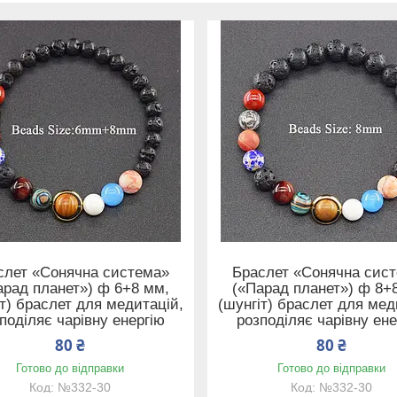
слет «Сонячна система»
Браслет «Сонячна сис
арад планет») ф 6+8 мм,
(«Парад планет») ф 8+
іт) браслет для медитацій,
(шунгіт) браслет для мед
поділяє чарівну енергію
розподіляє чарівну ене
80 ₴
80 ₴
Готово до відправки
Готово до відправки
№332-30
№332-30