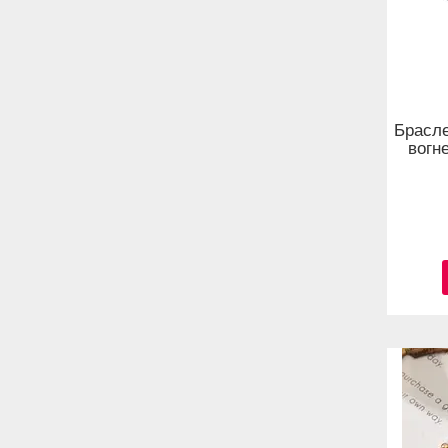
Брасле
вогне