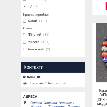
Ще 13
Країна виробник
Китай
117
Стать
Жіночий
16
Унісекс
101
Чоловічий
2
Контакти
Био-сайт "Наш Восток"
Бра
(«П
(сині
Одесса, Харьков, Черкассы,
меди
Житомир, Тернополь, Луганск,