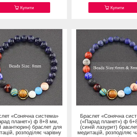
Купити
Купити
слет «Сонячна система»
Браслет «Сонячна сис
арад планет») ф 8+8 мм,
(«Парад планет») ф 6+
й авантюрин) браслет для
(синій лазурит) брасле
тацій, розподіляє чарівну
медитацій, розподіляє ч