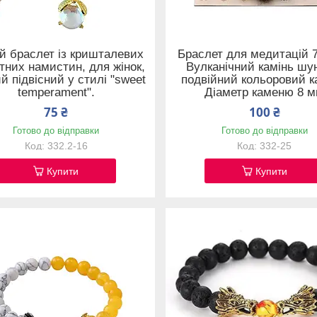
 браслет із кришталевих
Браслет для медитацій 7
тних намистин, для жінок,
Вулканічний камінь шун
й підвісний у стилі "sweet
подвійний кольоровий к
temperament".
Діаметр каменю 8 
75 ₴
100 ₴
Готово до відправки
Готово до відправки
332.2-16
332-25
Купити
Купити