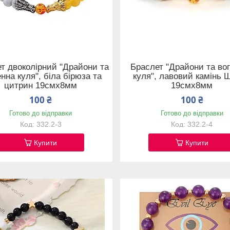
т двоколірний "Драйони та
Браслет "Драйони та во
нна куля", біла бірюза та
куля", лавовий камінь Ш
цитрин 19смх8мм
19смх8мм
100 ₴
100 ₴
Готово до відправки
Готово до відправки
332.2-3
332.2-4
Купити
Купити