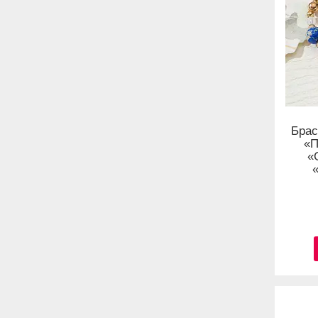
Брас
«П
«
«