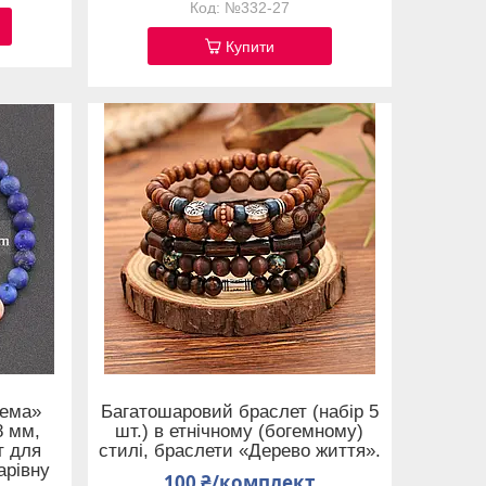
№332-27
Купити
тема»
Багатошаровий браслет (набір 5
8 мм,
шт.) в етнічному (богемному)
т для
стилі, браслети «Дерево життя».
арівну
100 ₴/комплект