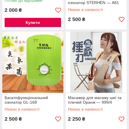
Готово до відправки
озонатор STERHEN — А81
2 000
Немає в наявності
₴
2 500
₴
Купити
Багатофункціональний
Масажер для масажу шиї та
озонатор GL-168
плечей Оранж — 999/4
Немає в наявності
Немає в наявності
2 500
2 250
₴
₴