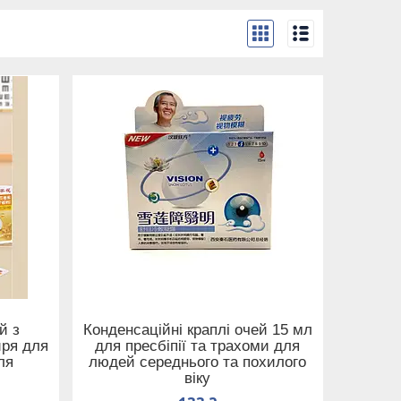
й з
Конденсаційні краплі очей 15 мл
иря для
для пресбіпії та трахоми для
ля
людей середнього та похилого
віку