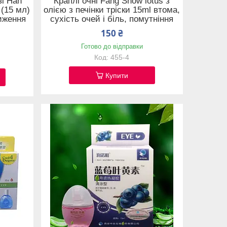
ві Han
Краплі очні Fang Snow lotus з
 (15 мл)
олією з печінки тріски 15ml втома,
иження
сухість очей і біль, помутніння
150 ₴
Готово до відправки
455-4
Купити