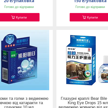
20 ₴/упаковка
150 ₴/упаковка
Готово до відправки
Готово до відправки
Купити
Купити
коми та голки з ведмежею
Глазурні краплі Bear Bile
вчкою від катаракти та
King Eye Drops 15 мл
глаукоми 10 мл
ведмежею жовчкою від ка