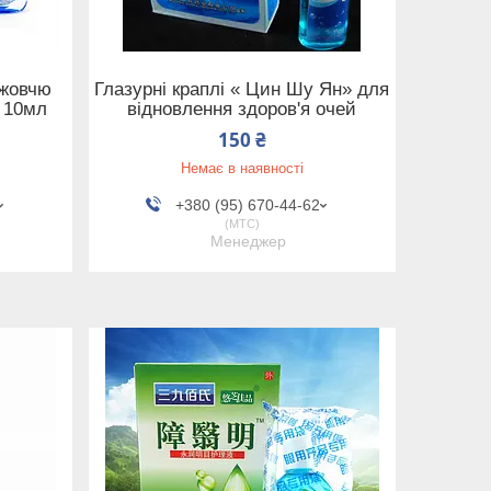
 жовчю
Глазурні краплі « Цин Шу Ян» для
и 10мл
відновлення здоров'я очей
150 ₴
Немає в наявності
+380 (95) 670-44-62
МТС
Менеджер