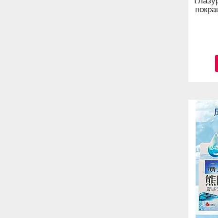
Глазур
покра