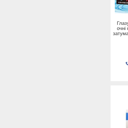
Глазу
очні 
затума