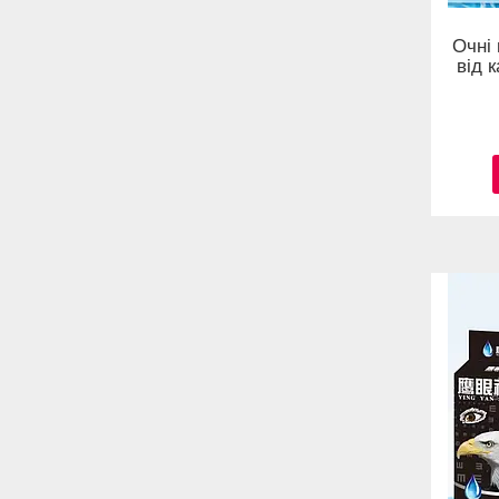
Очні
від 