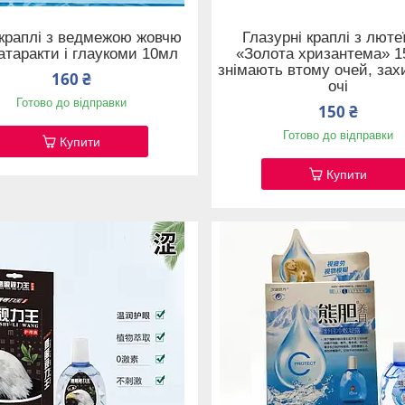
 краплі з ведмежою жовчю
Глазурні краплі з люте
катаракти і глаукоми 10мл
«Золота хризантема» 1
знімають втому очей, за
160 ₴
очі
Готово до відправки
150 ₴
Готово до відправки
Купити
Купити