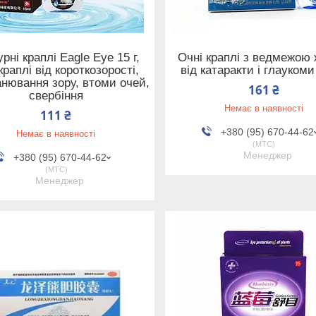
рні краплі Eagle Eye 15 г,
Очні краплі з ведмежою
краплі від короткозорості,
від катаракти і глауком
нювання зору, втоми очей,
161 ₴
свербіння
Немає в наявності
111 ₴
+380 (95) 670-44-62
Немає в наявності
МТС
Менеджер
+380 (95) 670-44-62
МТС
Менеджер