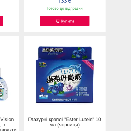
133 ₴
Готово до відправки
Купити
 Vision
Глазурні краплі "Ester Lutein" 10
, з
мл (чорниця)
таракти