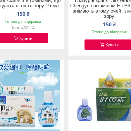
ні краплі з вітамінами, що
Глазурні краплі лютеїно
щують ясність зору 15 мл.
Chengyi з вітаміном Е і В6
знімають втому очей, зн
150 ₴
зору
Готово до відправки
150 ₴
453-14
Готово до відправки
Купити
Купити