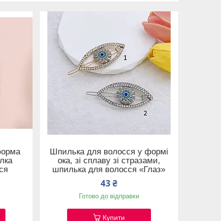
форма
Шпилька для волосся у формі
лка
ока, зі сплаву зі стразами,
ся
шпилька для волосся «Глаз»
43 ₴
Готово до відправки
Купити