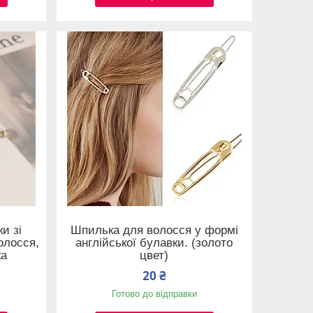
и зі
Шпилька для волосся у формі
олосся,
англійської булавки. (золото
ка
цвет)
20 ₴
Готово до відправки