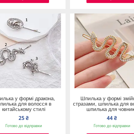
илька у формі дракона,
Шпилька у формі змійк
пилька для волосся в
стразами, шпилька для в
китайському стилі
шпилька для човни
25 ₴
44 ₴
Готово до відправки
Готово до відправки