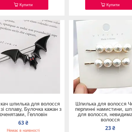
Купити
Купити
кач шпилька для волосся
Шпилька для волосся Ч
зі сплаву, Булочка кажан з
перлинні намистини, ш
оченятами, Гелловін
для волосся, невидим
волосся
63 ₴
23 ₴
Немає в наявності