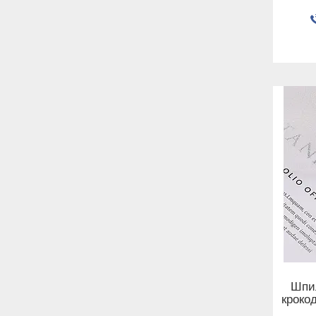
Шпил
кроко