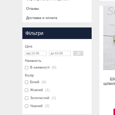
Отзывы
Доставка и оплата
Фільтри
Ціна
Наявність
В наявності
6
Колір
Шп
Білий
4
шпиль
Жовтий
1
Золотистий
1
Чорний
2