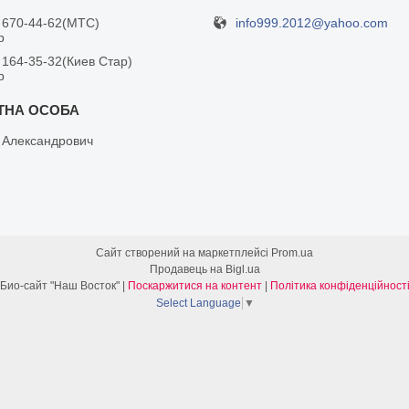
info999.2012@yahoo.com
 670-44-62
МТС
р
 164-35-32
Киев Стар
р
 Александрович
Сайт створений на маркетплейсі
Prom.ua
Продавець на Bigl.ua
Био-сайт "Наш Восток" |
Поскаржитися на контент
|
Політика конфіденційност
Select Language
▼