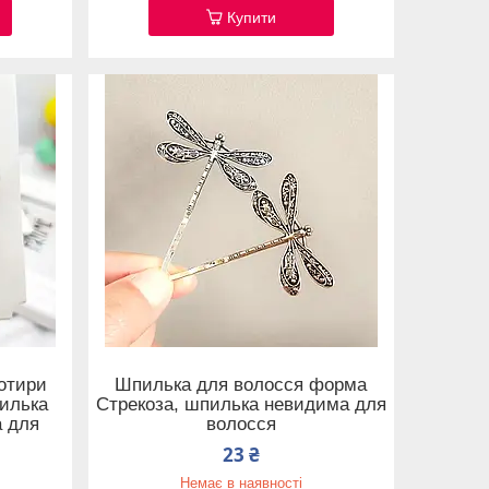
Купити
отири
Шпилька для волосся форма
пилька
Стрекоза, шпилька невидима для
а для
волосся
23 ₴
Немає в наявності