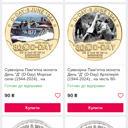
Сувенірна Пам'ятна монета
Сувенірна Пам'ятна монета
День "Д" (D-Day) Морські
День "Д" (D-Day) Артилерія
сили (1944-2024)., на
(1944-2024)., на честь 80-
честь 80-річчя висадки в
річчя висадки в Нормандії
Готово до відправки
Готово до відправки
Нормандії
90
90
₴
₴
Купити
Купити