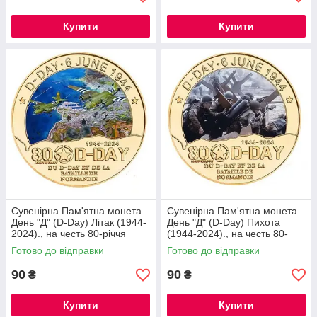
Купити
Купити
Сувенірна Пам'ятна монета
Сувенірна Пам'ятна монета
День "Д" (D-Day) Літак (1944-
День "Д" (D-Day) Пихота
2024)., на честь 80-річчя
(1944-2024)., на честь 80-
висадки в Нормандії
річчя висадки в Нормандії
Готово до відправки
Готово до відправки
90
90
₴
₴
Купити
Купити