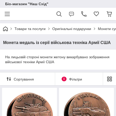
Біо-магазин "Наш Схід"
Товари та послуги
Оригінальні подарунки
Монети сув
Монета медаль із серії військова техніка Армії США
На лицьовій стороні монети жетону викарбувано зображення
військової техніки Армії США
Сортування
0
Фільтри