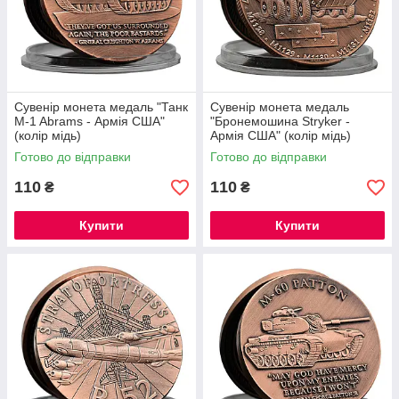
Сувенір монета медаль "Танк
Сувенір монета медаль
M-1 Abrams - Армія США"
"Бронемошина Stryker -
(колір мідь)
Армія США" (колір мідь)
Готово до відправки
Готово до відправки
110
110
₴
₴
Купити
Купити