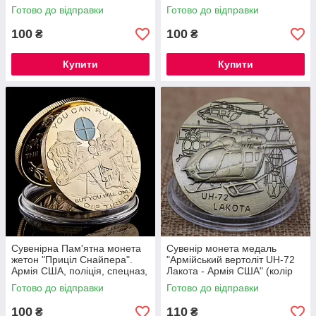
Coin
Готово до відправки
Готово до відправки
100
100
₴
₴
Купити
Купити
Сувенірна Пам'ятна монета
Сувенір монета медаль
жетон "Приціл Снайпера".
"Армійський вертоліт UH-72
Армія США, поліція, спецназ,
Лакота - Армія США" (колір
SEAL, USMC
бронза)
Готово до відправки
Готово до відправки
100
110
₴
₴