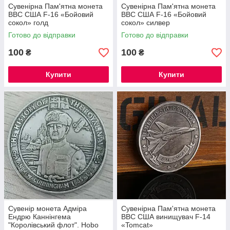
Сувенірна Пам'ятна монета
Сувенірна Пам'ятна монета
ВВС США F-16 «Бойовий
ВВС США F-16 «Бойовий
сокол» голд
сокол» силвер
Готово до відправки
Готово до відправки
100
100
₴
₴
Купити
Купити
Сувенір монета Адміра
Сувенірна Пам'ятна монета
Ендрю Каннінгема
ВВС США винищувач F-14
"Королівський флот". Hobo
«Tomcat»