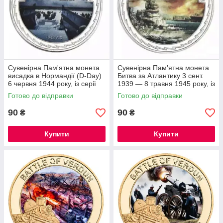
Сувенірна Пам'ятна монета
Сувенірна Пам'ятна монета
висадка в Нормандії (D-Day)
Битва за Атлантику 3 сент.
6 червня 1944 року, із серії
1939 — 8 травня 1945 року, із
Друга світова війна.
серії Друга світова війна.
Готово до відправки
Готово до відправки
90
90
₴
₴
Купити
Купити