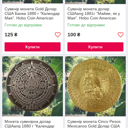
Сувенір монета Gold Долар
Сувенір монета долар
США Банка 1880 г "Календар
СШАang 1881г "Майже, як у
Мая". Hobo Coin American
Мая". Hobo Coin American
Morgan
Готово до відправки
Готово до відправки
125
100
₴
₴
Купити
Купити
Монета сувенірна долар
Сувенір монета Cinco Pesos
СШАang 1880 г "Календар
Mexicanos Gold Долар США