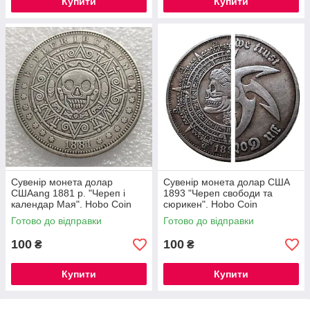
Купити
Купити
Сувенір монета долар
Сувенір монета долар США
СШАang 1881 р. "Череп і
1893 "Череп свободи та
календар Мая". Hobo Coin
сюрикен". Hobo Coin
American Morgan
American Morgan
Готово до відправки
Готово до відправки
100
100
₴
₴
Купити
Купити