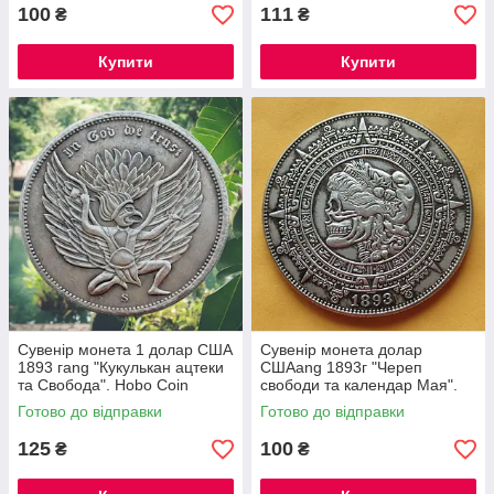
100
111
₴
₴
Купити
Купити
Сувенір монета 1 долар США
Сувенір монета долар
1893 гang "Кукулькан ацтеки
СШАang 1893г "Череп
та Свобода". Hobo Coin
свободи та календар Мая".
American
Hobo Coin American Morgan
Готово до відправки
Готово до відправки
125
100
₴
₴