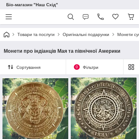
Біо-магазин "Наш Схід"
Товари та послуги
Оригінальні подарунки
Монети сув
Монети про індіанців Мая та північної Америки
Сортування
0
Фільтри