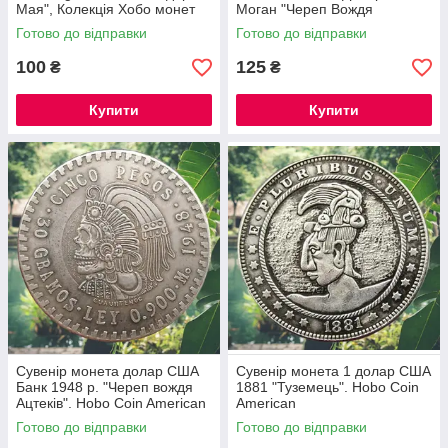
Мая", Колекція Хобо монет
Моган "Череп Вождя
моргана
Ацтеков". монета на удачу
Готово до відправки
Готово до відправки
100
125
₴
₴
Купити
Купити
Сувенір монета долар США
Сувенір монета 1 долар США
Банк 1948 р. "Череп вождя
1881 "Туземець". Hobo Coin
Ацтеків". Hobo Coin American
American
Morgan
Готово до відправки
Готово до відправки