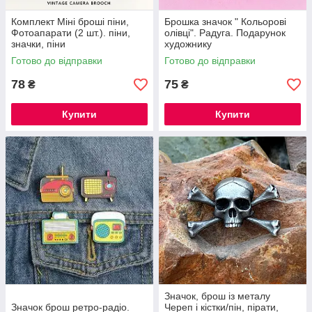
Комплект Міні броші піни,
Брошка значок " Кольорові
Фотоапарати (2 шт.). піни,
олівці". Радуга. Подарунок
значки, піни
художнику
Готово до відправки
Готово до відправки
78
75
₴
₴
Купити
Купити
Значок, брош із металу
Значок брош ретро-радіо.
Череп і кістки/пін, пірати,