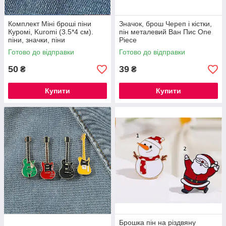
Комплект Міні броші піни
Значок, брош Череп і кістки,
Куромі, Kuromi (3.5*4 см).
пін металевий Ван Пис One
піни, значки, піни
Piece
Готово до відправки
Готово до відправки
50
39
₴
₴
Купити
Купити
Брошка пін на різдвяну