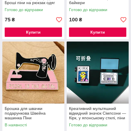
Броші піни на рюкзак одяг
байкери
Готово до відправки
Готово до відправки
75
100
₴
₴
Купити
Купити
Брошка для швачки
Креативний мультяшний
подарункова Швейна
відкидний значок Сімпсони —
машинка Піни
Кірк, у японському стилі, піни
Сімпсони
В наявності
Готово до відправки