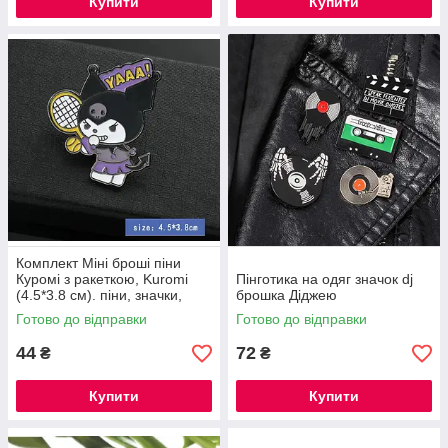
Купити
Купити
Комплект Міні броші піни
Куромі з ракеткою, Kuromi
Пінготика на одяг значок dj
(4.5*3.8 см). піни, значки,
брошка Діджею
піни
Готово до відправки
Готово до відправки
44
72
₴
₴
Купити
Купити