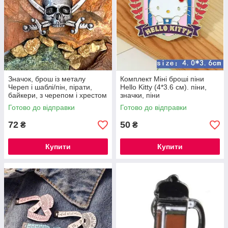
Значок, брош із металу
Комплект Міні броші піни
Череп і шаблі/пін, пірати,
Hello Kitty (4*3.6 см). піни,
байкери, з черепом і хрестом
значки, піни
у формі мечів
Готово до відправки
Готово до відправки
72
50
₴
₴
Купити
Купити