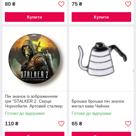
80
75
₴
₴
Купити
Купити
Пін значок із зображенням
гри "STALKER 2: Серце
Брошка брошка пін значок
Чорнобиля. Артовий сталкер
метал кава Чайник
на сірому тлі"
Готово до відправки
Готово до відправки
110
65
₴
₴