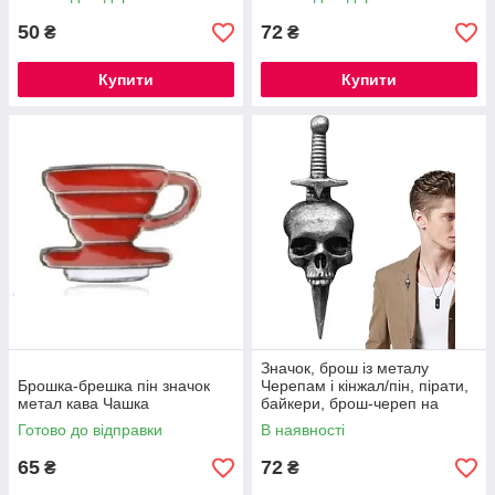
50
72
₴
₴
Купити
Купити
Значок, брош із металу
Брошка-брешка пін значок
Черепам і кінжал/пін, пірати,
метал кава Чашка
байкери, брош-череп на
лацкан у стилі Хелловіна
Готово до відправки
В наявності
65
72
₴
₴