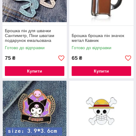
Брошка пін для швачки
Сантиметр, Піни шватам
Брошка брошка пін значок
подарунок емальована
метал Кавник
брошка
Готово до відправки
Готово до відправки
75
65
₴
₴
Купити
Купити