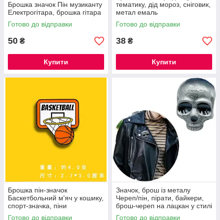
Брошка значок Пін музиканту
тематику, дід мороз, сніговик,
Електрогітара, брошка гітара
метал емаль
Готово до відправки
Готово до відправки
50
38
₴
₴
Купити
Купити
Брошка пін-значок
Значок, брош із металу
Баскетбольний м'яч у кошику,
Череп/пін, пірати, байкери,
спорт-значка, піни
брош-череп на лацкан у стилі
Гелловіна
Готово до відправки
Готово до відправки