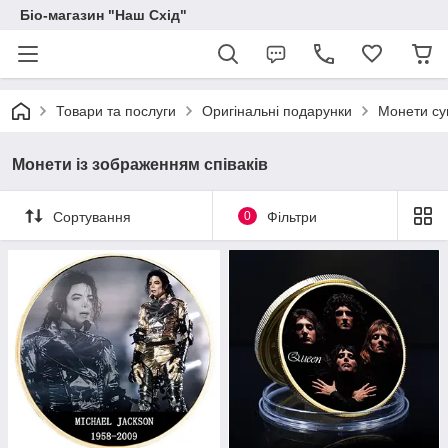
Біо-магазин "Наш Схід"
Товари та послуги
Оригінальні подарунки
Монети сув
Монети із зображенням співаків
Сортування
0
Фільтри