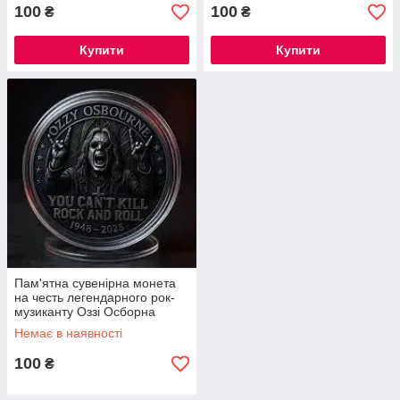
100
100
₴
₴
Купити
Купити
Пам'ятна сувенірна монета
на честь легендарного рок-
музиканту Оззі Осборна
(Ozzy Osbourne). (2D UV-
Немає в наявності
друк)
100
₴