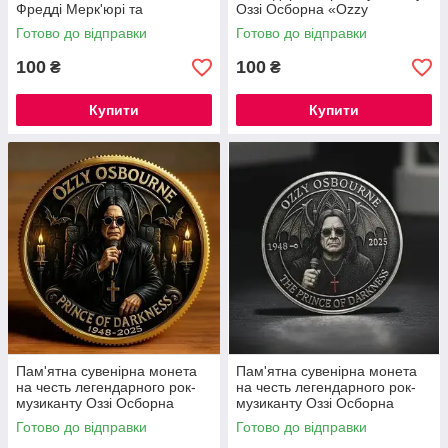
Фредді Мерк'юрі та
Оззі Осборна «Ozzy
британська група Queen.
Osbourne» «THE PRINCE OF
Готово до відправки
Готово до відправки
Фредді Мерк'юрі
DARKNESS» («Принц
пітьми»).
100
100
₴
₴
Купити
Купити
Пам'ятна сувенірна монета
Пам'ятна сувенірна монета
на честь легендарного рок-
на честь легендарного рок-
музиканту Оззі Осборна
музиканту Оззі Осборна
(Ozzy Osbourne). (2D UV-
(Ozzy Osbourne). (2D UV-
Готово до відправки
Готово до відправки
друк)
друк)