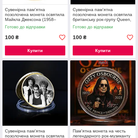
Сувенірна пам'ятна
Сувенірна пам'ятна
позолочена монета освятила
позолочена монета освятила
Майкла Джексона (1958–
британську рок-групу Queen,
2009).
Фредді Мерк'юрі
Готово до відправки
Готово до відправки
100
100
₴
₴
Купити
Купити
Сувенірна пам'ятна
Пам'ятна монета на честь
позолочена монета освятила
легендарного рок-музиканту