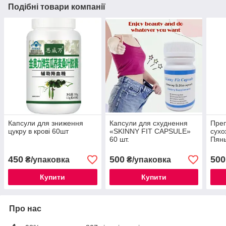
Подібні товари компанії
Капсули для зниження
Капсули для схуднення
Преп
цукру в крові 60шт
«SKINNY FIT CAPSULE»
сухо
60 шт.
Пянь
гадю
450
500
500
₴/упаковка
₴/упаковка
Купити
Купити
Про нас