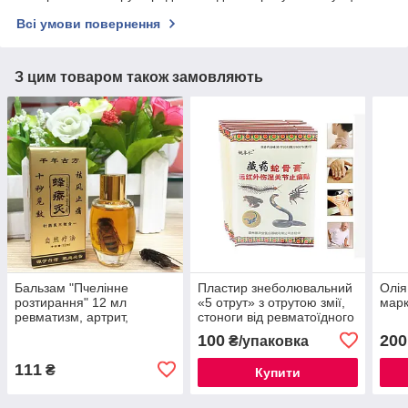
Всі умови повернення
З цим товаром також замовляють
Бальзам "Пчелінне
Пластир знеболювальний
Олія
розтирання" 12 мл
«5 отрут» з отрутою змії,
марк
ревматизм, артрит,
стоноги від ревматоїдного
остеоартрит
артриту та шпори 8 шт.
100
200
₴/упаковка
111
₴
Купити