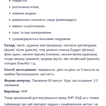
гіперостоз
розтягнення м'язів,
оніміння кінцівок,
ревматична схильність серця (ревмокардит),
вивихи та розтягнення,
ішіас та інші захворювання,
супроводжуються больовим синдромом.
Склад:
панти, щуризна змія (вушаоше), палласів щитомордник
(фуше), бузок (динсян), плід цитрона «пальці Будди» (фошоу),
фінік ацзяо, насіння персика (таїжане), насіння фініка (цзаїжана),
плоди амоуму (шашеня), вукриця (мулі), ямс китайський (шеньяо),
солодка (Ганьйо) і т.д.
Спосіб застосування
: перорально, двічі на день по 3 капсули на
прийом.Протипоказання: вагітність
Форма випуску:
Паковання 60 капсул.
Курс застосування: 2-3
паковання.
Виробник:
КНР.
Товар призначений для внутрішнього ринку КНР. БАД не є ліками.
Інформація про цей препарат надана з ознайомленою метою і не