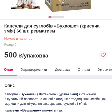
Капсули для суглобів «Вухаоше» (крисяча
змія) 60 шт. ревматизм
Немає в наявності
Роздріб
500
₴/упаковка
Опис
Характеристики
Доставка
Оплата
Умови п
Опис
Капсули «Вухаоше» ( Китайська щуряча змія)
китайський
лікувальний препарат на основі складників традиційної китайської
медицини для лікування захворювань суглобів і м'язів.
Капсули «Вушаоше» лікують такі