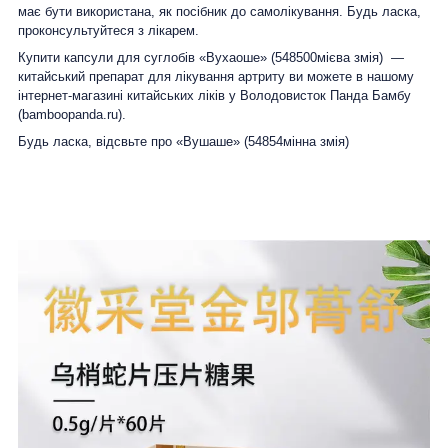
має бути використана, як посібник до самолікування. Будь ласка,
проконсультуйтеся з лікарем.
Купити капсули для суглобів «Вухаоше» (548500мієва змія) —
китайський препарат для лікування артриту ви можете в нашому
інтернет-магазині китайських ліків у Володовисток Панда Бамбу
(bamboopanda.ru).
Будь ласка, відсвьте про «Вушаше» (54854мінна змія)