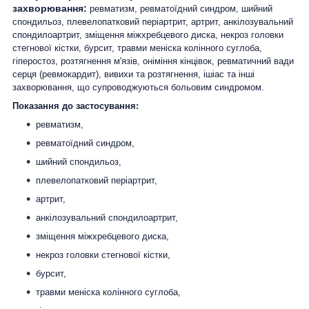
захворювання:
ревматизм, ревматоїдний синдром, шийний
спондильоз, плевелопатковий періартрит, артрит, анкілозувальний
спондилоартрит, зміщення міжхребцевого диска, некроз головки
стегнової кістки, бурсит, травми меніска колінного суглоба,
гіперостоз, розтягнення м'язів, оніміння кінцівок, ревматичний вади
серця (ревмокардит), вивихи та розтягнення, ішіас та інші
захворювання, що супроводжуються больовим синдромом.
Показання до застосування:
ревматизм,
ревматоїдний синдром,
шийний спондильоз,
плевелопатковий періартрит,
артрит,
анкілозувальний спондилоартрит,
зміщення міжхребцевого диска,
некроз головки стегнової кістки,
бурсит,
травми меніска колінного суглоба,