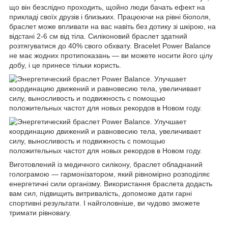
що він безслідно проходить, щойно люди бачать ефект на
прикладі своїх друзів і близьких. Працюючи на рівні біополя,
браслет може впливати на вас навіть без дотику зі шкірою, на
відстані 2-6 см від тіла. Силіконовий браслет здатний
розтягуватися до 40% свого обхвату. Bracelet Power Balance
не має жодних протипоказань — ви можете носити його цілу
добу, і це принесе тільки користь.
Виготовлений із медичного силікону, браслет обладнаний
голограмою — гармонізатором, який рівномірно розподіляє
енергетичні сили організму. Використання браслета додасть
вам сил, підвищить витривалість, допоможе дати гарні
спортивні результати. І найголовніше, ви чудово зможете
тримати рівновагу.