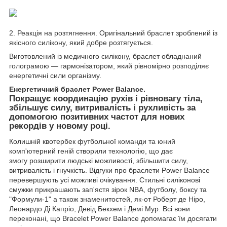
2. Реакція на розтягнення. Оригінальний браслет зроблений із
якісного силікону, який добре розтягується.
Виготовлений із медичного силікону, браслет обладнаний
голограмою — гармонізатором, який рівномірно розподіляє
енергетичні сили організму.
Енергетичний браслет Power Balance.
Покращує координацію рухів і рівновагу тіла,
збільшує силу, витривалість і рухливість за
допомогою позитивних частот для нових
рекордів у новому році.
Колишній квотербек футбольної команди та юний
комп'ютерний геній створили технологію, що дає
змогу розширити людські можливості, збільшити силу,
витривалість і гнучкість. Відгуки про браслети Power Balance
перевершують усі можливі очікування. Стильні силіконові
смужки прикрашають зап'ястя зірок NBA, футболу, боксу та
"Формули-1" а також знаменитостей, як-от Роберт де Ніро,
Леонардо Ді Капріо, Девід Бекхем і Демі Мур. Всі вони
переконані, що Bracelet Power Balance допомагає їм досягати