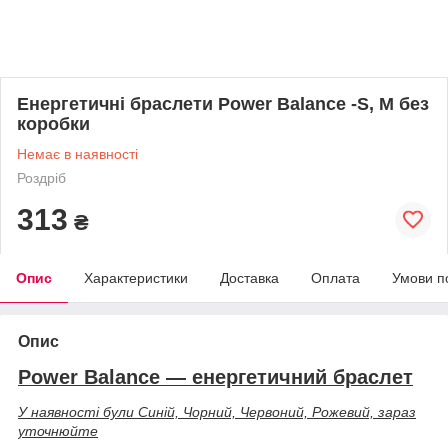
Енергетичні браслети Power Balance -S, М без
коробки
Немає в наявності
Роздріб
313
₴
Опис
Характеристики
Доставка
Оплата
Умови п
Опис
Power Balance — енергетичний браслет
У наявності були Синій, Чорний, Червоний, Рожевий, зараз
уточнюйте