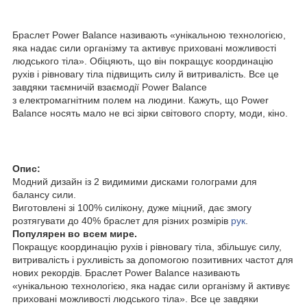
Браслет Power Balance називають «унікальною технологією,
яка надає сили організму та активує приховані можливості
людського тіла». Обіцяють, що він покращує координацію
рухів і рівновагу тіла підвищить силу й витривалість. Все це
завдяки таємничій взаємодії Power Balance
з електромагнітним полем на людини. Кажуть, що Power
Balance носять мало не всі зірки світового спорту, моди, кіно.
Опис:
Модний дизайн із 2 видимими дисками голограми для
балансу сили.
Виготовлені зі 100% силікону, дуже міцний, дає змогу
розтягувати до 40% браслет для різних розмірів
рук
.
Популярен во всем мире.
Покращує координацію рухів і рівновагу тіла, збільшує силу,
витривалість і рухливість за допомогою позитивних частот для
нових рекордів. Браслет Power Balance називають
«унікальною технологією, яка надає сили організму й активує
приховані можливості людського тіла». Все це завдяки