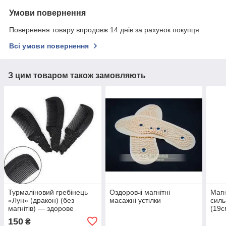
Умови повернення
Повернення товару впродовж 14 днів за рахунок покупця
Всі умови повернення
З цим товаром також замовляють
Турмаліновий гребінець
Оздоровчі магнітні
Магн
«Лун» (дракон) (без
масажні устілки
силь
магнітів) — здорове
(19с
волосся
150
₴