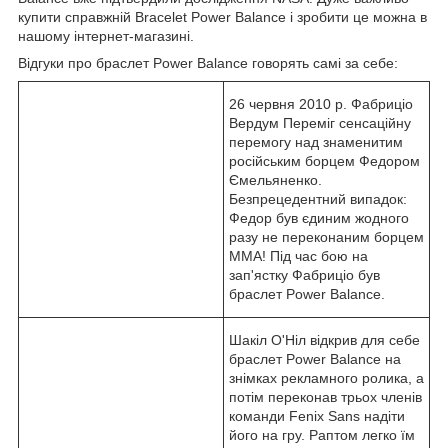
купити справжній Bracelet Power Balance і зробити це можна в
нашому інтернет-магазині.
Відгуки про браслет Power Balance говорять самі за себе:
26 червня 2010 р. Фабриціо
Вердум Переміг сенсаційну
перемогу над знаменитим
російським борцем Федором
Ємельяненко.
Безпрецедентний випадок:
Федор був єдиним жодного
разу не переконаним борцем
MMA! Під час бою на
зап'ястку Фабриціо був
браслет Power Balance.
Шакіл О'Ніл відкрив для себе
браслет Power Balance на
знімках рекламного ролика, а
потім переконав трьох членів
команди Fenix Sans надіти
його на гру. Раптом легко їм