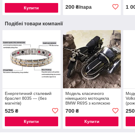
200
1 0
₴/пара
Купити
Подібні товари компанії
Енергетичний сталевий
Модель класичного
Моде
браслет 8035 — (без
німецького мотоцикла
Volk
магнітів)
BMW R69S з коляскою
(рож
Zeppelin 1960 рік. Без
(роз
525
700
250
₴
₴
коробки (був у колекції)
стил
квіті
Купити
Купити