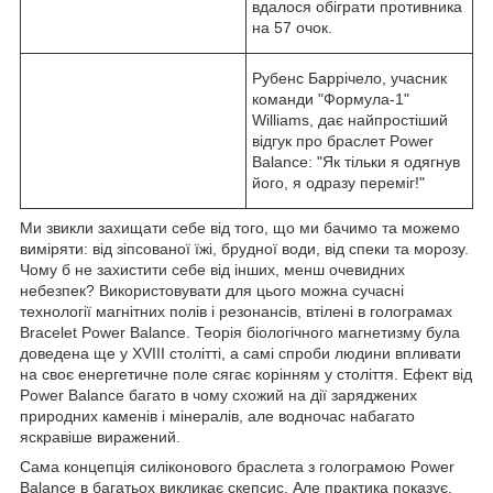
вдалося обіграти противника
на 57 очок.
Рубенс Баррічело, учасник
команди "Формула-1"
Williams, дає найпростіший
відгук про браслет Power
Balance: "Як тільки я одягнув
його, я одразу переміг!"
Ми звикли захищати себе від того, що ми бачимо та можемо
виміряти: від зіпсованої їжі, брудної води, від спеки та морозу.
Чому б не захистити себе від інших, менш очевидних
небезпек? Використовувати для цього можна сучасні
технології магнітних полів і резонансів, втілені в голограмах
Bracelet Power Balance. Теорія біологічного магнетизму була
доведена ще у XVIII столітті, а самі спроби людини впливати
на своє енергетичне поле сягає корінням у століття. Ефект від
Power Balance багато в чому схожий на дії заряджених
природних каменів і мінералів, але водночас набагато
яскравіше виражений.
Сама концепція силіконового браслета з голограмою Power
Balance в багатьох викликає скепсис. Але практика показує,