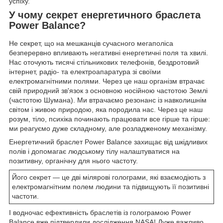
успіху.
У чому секрет енергетичного браслета
Power Balance?
Не секрет, що на мешканців сучасного мегаполіса
безперервно впливають негативні енергетичні поля та хвилі.
Нас оточують тисячі стільникових телефонів, бездротовий
інтернет, радіо- та електроапаратура зі своїми
електромагнітними полями. Через це наш організм втрачає
свій природний зв'язок з основною носійною частотою Землі
(частотою Шумана). Ми втрачаємо резонанс із навколишнім
світом і живою природою, яка породила нас. Через це наш
розум, тіло, психіка починають працювати все гірше та гірше:
ми реагуємо дуже складному, але розладженому механізму.
Енергетичний браслет Power Balance захищає від шкідливих
полів і допомагає людському тілу налаштуватися на
позитивну, органічну для нього частоту.
Його секрет — це дві мілярові голограми, які взаємодіють з
електромагнітним полем людини та підвищують її позитивні
частоти.
І водночас ефективність браслетів із голограмою Power
Balance вже підтвердили дослідження NASA! Дуже важливо