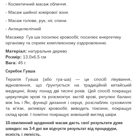
- Косметичний масаж обличчя.
- Масаж шийної комірової зони.
- Масаж голови, рук, ніг, спини.
- Антицелюлітний
Масажер Гуа ша посилює кровообіг, посилює енергетику
організму та сприяє комплексному оздоровленню.
Матеріал:
натуральне дерево
Розмір:
13,0х6,5 см
Вага:
45 г.
Скребок Гуаша
Терапія Гуаша (або гуа-ша) — це спосіб лікування,
відновлення, що ґрунтується на традиційній китайській
медицині, йому понад дві тисячі років. Цей спосіб покращує
циркуляцію крові та розсмоктує застій крові, регулює баланс
між Інь і Ян, функції дихання і серця, розслабляє сухожилля
та м'язи, активізує кровообіг, виводить токсини, покращує
склад крові. І помітно покращує зовнішній вигляд шкіри.
10-хвилинний щоденний масаж дасть свої результати дуже
швидко: на 3-4 дні ви відчуєте результат від процедури,
ясність і легкість.