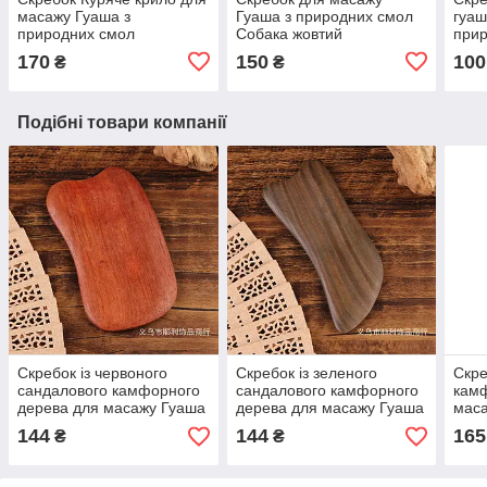
масажу Гуаша з
Гуаша з природних смол
гуаш
природних смол
Собака жовтий
при
Потрійний жовтий
170
150
100
₴
₴
Подібні товари компанії
Скребок із червоного
Скребок із зеленого
Скре
сандалового камфорного
сандалового камфорного
камф
дерева для масажу Гуаша
дерева для масажу Гуаша
маса
Пластина (класична)
Пластина 10.5х4см
(мол
144
144
165
₴
₴
9.6х5.6 см