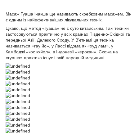
Масаж Гуаша інакше ще називають скребковим масажем. Він
є одним із найефективніших лікувальних технік.
Цікаво, що метод «гуаша» не є суто китайським. Такі техніки
застосовуються практично у всіх країнах Південно-Східної та
передньої Азії, Далекого Сходу. У В'єтнамі ця техніка
називається «гау йо», у Лаосі відома як «худ лам», у
Камбоджі «кос кхйол», в Індонезії «керокан». Схожа на
«гуаша» практика існує і влій народній медицині