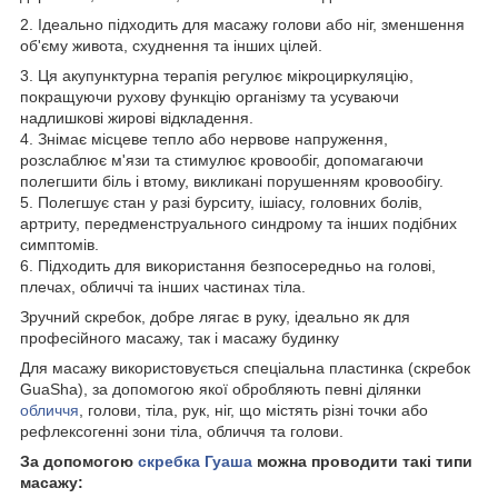
2. Ідеально підходить для масажу голови або ніг, зменшення
об'єму живота, схуднення та інших цілей.
3. Ця акупунктурна терапія регулює мікроциркуляцію,
покращуючи рухову функцію організму та усуваючи
надлишкові жирові відкладення.
4. Знімає місцеве тепло або нервове напруження,
розслаблює м'язи та стимулює кровообіг, допомагаючи
полегшити біль і втому, викликані порушенням кровообігу.
5. Полегшує стан у разі бурситу, ішіасу, головних болів,
артриту, передменструального синдрому та інших подібних
симптомів.
6. Підходить для використання безпосередньо на голові,
плечах, обличчі та інших частинах тіла.
Зручний скребок, добре лягає в руку, ідеально як для
професійного масажу, так і масажу будинку
Для масажу використовується спеціальна пластинка (скребок
GuaSha), за допомогою якої обробляють певні ділянки
обличчя
, голови, тіла, рук, ніг, що містять різні точки або
рефлексогенні зони тіла, обличчя та голови.
За допомогою
скребка Гуаша
можна проводити такі типи
масажу: