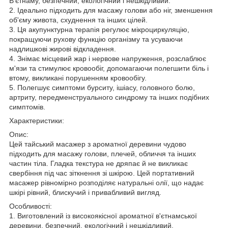
В'єтнаму, безпечний, екологічний і нешкідливий.
2. Ідеально підходить для масажу голови або ніг, зменшення
об'єму живота, схуднення та інших цілей.
3. Ця акупунктурна терапія регулює мікроциркуляцію,
покращуючи рухову функцію організму та усуваючи
надлишкові жирові відкладення.
4. Знімає місцевий жар і нервове напруження, розслаблює
м'язи та стимулює кровообіг, допомагаючи полегшити біль і
втому, викликані порушенням кровообігу.
5. Полегшує симптоми бурситу, ішіасу, головного болю,
артриту, передменструального синдрому та інших подібних
симптомів.
Характеристики:
Опис:
Цей тайський масажер з ароматної деревини чудово
підходить для масажу голови, плечей, обличчя та інших
частин тіла. Гладка текстура не дряпає й не викликає
свербіння під час зіткнення зі шкірою. Цей портативний
масажер рівномірно розподіляє натуральні олії, що надає
шкірі рівний, блискучий і привабливий вигляд.
Особливості:
1. Виготовлений із високоякісної ароматної в'єтнамської
деревини, безпечний, екологічний і нешкідливий.