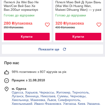
Пилюлі Jia Wei Bao He
Пілюлі Маю Вей Ді Хуан Вань
Wan/Cзя Вей Бао Хе
(Mai Wei Di Huang Wan,
Ван.200шт нормалізує
Maiwei Dihuang Wan) — у разі
функцію Жела та Селезінки
захворювань легень
Готово до відправки
Готово до відправки
280
320
₴/упаковка
₴/упаковка
350 ₴/упаковка
400 ₴/упаковка
Купити
Купити
Показати ще
Про нас
98% позитивних з 807 відгуків за рік
Працює з 11.08.2010
м. Одеса
Одесса, Харьков, Черкассы, Житомир, Тернополь,
Луганск, Винница, Николаев, Суммы, Черновцы,
Хмельницк, Макеевка, Львов, Симферополь,
Хмельницкий, Ивано-Франковск, Ужгород, Киев, Украина,