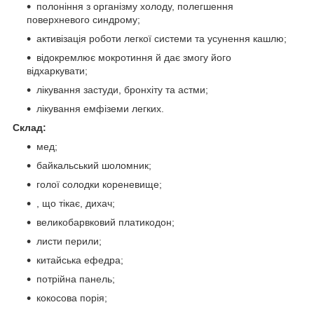
полоніння з організму холоду, полегшення
поверхневого синдрому;
активізація роботи легкої системи та усунення кашлю;
відокремлює мокротиння й дає змогу його
відхаркувати;
лікування застуди, бронхіту та астми;
лікування емфіземи легких.
Склад:
мед;
байкальський шоломник;
голої солодки кореневище;
, що тікає, дихач;
великобарвковий платикодон;
листи перили;
китайська ефедра;
потрійна панель;
кокосова порія;