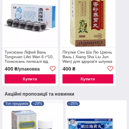
Тунсюань Ліфей Вань
Пігулки Сян Ша Лю Цзюнь
Tongxuan Lifei Wan 6 г*10,
Вань ( Xiang Sha Liu Jun
Тонксюань пилюалі від
Wan) для здоров'я шлунка
запалення дихальних
200шт
400
400
₴/упаковка
₴
шляхів
Купити
Купити
Акційні пропозиції та новинки
Топ продажів
–29%
–25%