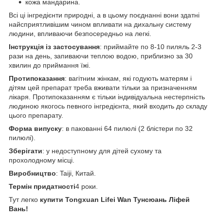
кожа мандарина.
Всі ці інгредієнти природні, а в цьому поєднанні вони здатні
найсприятливішим чином впливати на дихальну систему
людини, впливаючи безпосередньо на легкі.
Інструкція із застосування
: приймайте по 8-10 пиляль 2-3
рази на день, запиваючи теплою водою, приблизно за 30
хвилин до приймання їжі.
Протипоказання
: вагітним жінкам, які годують матерям і
дітям цей препарат треба вживати тільки за призначенням
лікаря. Протипоказанням є тільки індивідуальна нестерпність
людиною якогось певного інгредієнта, який входить до складу
цього препарату.
Форма випуску
: в пакованні 64 пилюлі (2 блістери по 32
пилюлі).
Зберігати
: у недоступному для дітей сухому та
прохолодному місці.
Виробництво
: Taiji, Китай.
Термін придатності
4 роки.
Тут легко
купити Tongxuan Lifei Wan Тунсюань Ліфей
Вань!