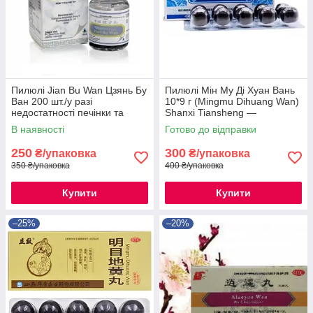
Пилюлі Jian Bu Wan Цзянь Бу
Пилюлі Мін Му Ді Хуан Вань
Ван 200 шт./у разі
10*9 г (Mingmu Dihuang Wan)
недостатності печінки та
Shanxi Tiansheng —
нирок
китайський препарат для
В наявності
Готово до відправки
відновлення зору.
250
300
₴/упаковка
₴/упаковка
350 ₴/упаковка
400 ₴/упаковка
Купити
Купити
–25%
–20%