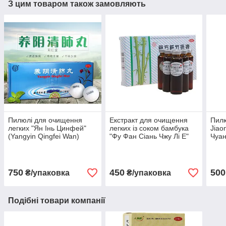
З цим товаром також замовляють
Пилюлі для очищення
Екстракт для очищення
Пилю
легких "Ян Інь Цинфей"
легких із соком бамбука
Jiao
(Yangyin Qingfei Wan)
"Фу Фан Сіань Чжу Лі Е"
Чуан
10х9г
(fu fang xian zhu li ye) 6х20
кашл
мл
750
450
500
₴/упаковка
₴/упаковка
Подібні товари компанії