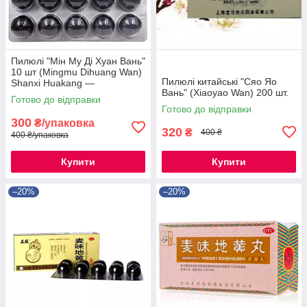
Пилюлі "Мін Му Ді Хуан Вань"
10 шт (Mingmu Dihuang Wan)
Пилюлі китайські "Сяо Яо
Shanxi Huakang —
Вань" (Xiaoyao Wan) 200 шт.
китайський препарат для
Готово до відправки
відновлення зору.
Готово до відправки
300
₴/упаковка
320
₴
400 ₴
400 ₴/упаковка
Купити
Купити
–20%
–20%