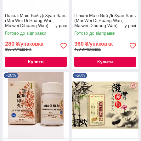
Пілюлі Маю Вей Ді Хуан Вань
Пілюлі Маю Вей Ді Хуан Вань
(Mai Wei Di Huang Wan,
(Mai Wei Di Huang Wan,
Maiwei Dihuang Wan) — у разі
Maiwei Dihuang Wan) — у разі
захворювань легень
захворювань легень
Готово до відправки
Готово до відправки
280
360
₴/упаковка
₴/упаковка
350 ₴/упаковка
450 ₴/упаковка
Купити
Купити
–20%
–20%