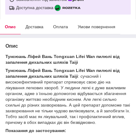
Доступна доставка
Опис
Доставка
Оплата
Умови повернення
Опис
Тунсюань Ліфей Вань Tongxuan Lifei Wan пилюлі від
запалення дихальних шляхів Taiji
Тунсюань Ліфей Вань Tongxuan Lifei Wan пилюлі від
запалення дихальних шляхів Taiji
: сучасний і
високоефективний препарат спрямовує свою дію на
лікування легкових хвороб. У людини легкі є дуже важливим
органом, адже з їхньою допомогою відбувається збагачення
організму життєво необхідним киснем. Але легкі сильно
схильні до різних захворювань. А цей препарат допоможе такі
захворювання не тільки чудово виліковувати, а й запобігати їх.
Тобто засіб має як лікувальний, так і профілактичний вплив,
причому в обох випадках діє він безвідмовно.
Показання до застосування: