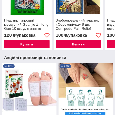
Пластир тигровий
Знеболювальний пластир
Плас
мускусний Guanjie Zhitong
«Сороконіжка» 8 шт.
від 
Gao 10 шт. для зняття
Centipede Pain Relief
осте
болю. Застосовується у
Patch (з екстрактом
120
100
100
₴/упаковка
₴/упаковка
разі ревматизму,
сороконіжки) болю в спині,
радикуліту
шиї, колінах
Купити
Купити
Акційні пропозиції та новинки
–50%
–30%