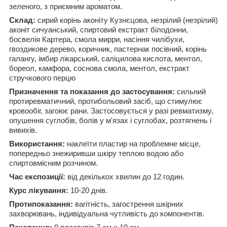
зеленого, з приємним ароматом.
Склад:
сирий корінь аконіту Кузнєцова, незрілий (незрілий)
аконіт сичуанський, спиртовий екстракт білодонни,
босвелія Картера, смола мирри, насіння чилібухи,
гвоздикове дерево, коричник, пастернак посівний, корінь
галангу, імбир лікарський, саліцилова кислота, ментол,
бореол, камфора, соснова смола, ментол, екстракт
стручкового перцю
Призначення та показання до застосування:
сильний
протиревматичний, протибольовий засіб, що стимулює
кровообіг, загоює рани. Застосовується у разі ревматизму,
опушення суглобів, болів у м'язах і суглобах, розтягнень і
вивихів.
Використання:
наклеїти пластир на проблемне місце,
попередньо знежиривши шкіру теплою водою або
спиртовмісним розчином.
Час експозиції:
від декількох хвилин до 12 годин.
Курс лікування:
10-20 днів.
Протипоказання:
вагітність, загострення шкірних
захворювань, індивідуальна чутливість до компонентів.