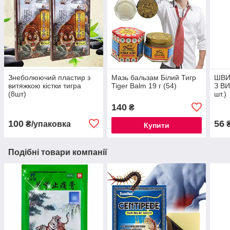
Знеболюючий пластир з
Мазь бальзам Білий Тигр
ШВИ
витяжкою кістки тигра
Tiger Balm 19 г (54)
З В
(8шт)
шт.)
140
₴
100
56
₴/упаковка
₴
Купити
Подібні товари компанії