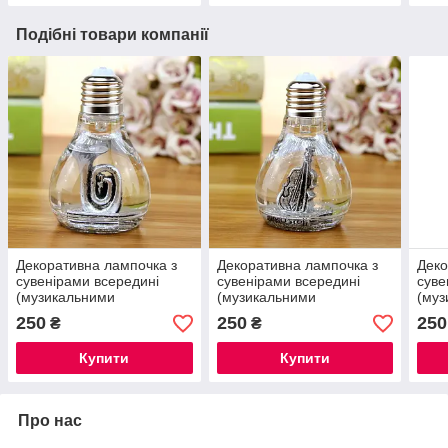
Подібні товари компанії
Декоративна лампочка з
Декоративна лампочка з
Деко
сувенірами всередині
сувенірами всередині
суве
(музикальними
(музикальними
(муз
інструментами)
інструментами)
інст
250
250
250
₴
₴
Купити
Купити
Про нас