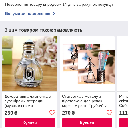
Повернення товару впродовж 14 днів за рахунок покупця
Всі умови повернення
З цим товаром також замовляють
Декоративна лампочка з
Статуетка з металу з
Міні
сувенірами всередині
підставкою для ручок
світ
(музикальними
серія "Музент Трубач" у
Соба
інструментами)
стилі техноарт
ламп
250
270
111
₴
₴
Купити
Купити