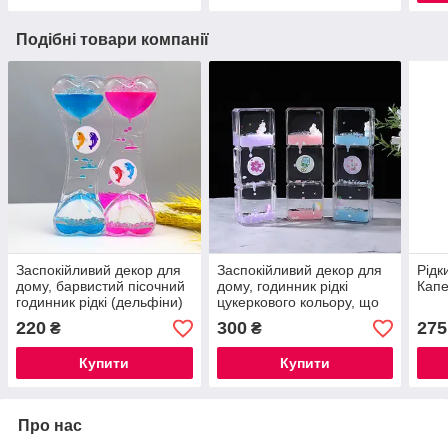
Подібні товари компанії
Заспокійливий декор для
Заспокійливий декор для
Рідк
дому, барвистий пісочний
дому, годинник рідкі
Капе
годинник рідкі (дельфіни)
цукеркового кольору, що
плавають звірята
220
300
275
₴
₴
(рожевий)
Купити
Купити
Про нас