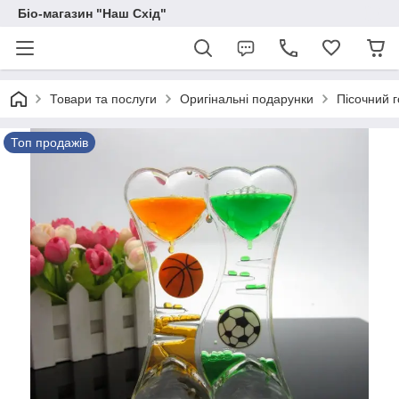
Біо-магазин "Наш Схід"
Товари та послуги
Оригінальні подарунки
Пісочний г
Топ продажів