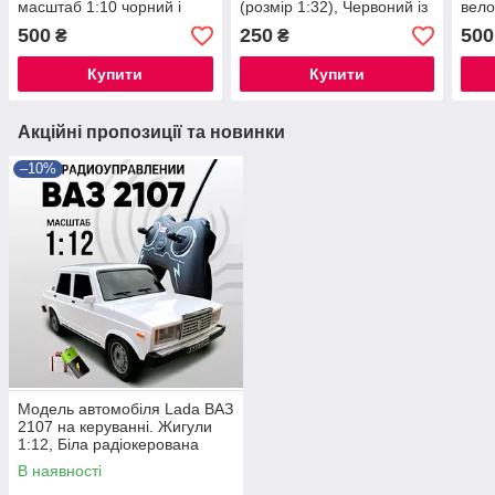
масштаб 1:10 чорний і
(розмір 1:32), Червоний із
вело
зелений
чорними елементами
500
250
500
₴
₴
Купити
Купити
Акційні пропозиції та новинки
–10%
Модель автомобіля Lada ВАЗ
2107 на керуванні. Жигули
1:12, Біла радіокерована
модель
В наявності