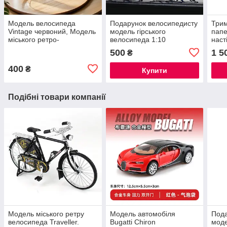
Модель велосипеда
Подарунок велосипедисту
Трим
Vintage червоний, Модель
модель гірського
папе
міського ретро-
велосипеда 1:10
наст
велосипера жіноча рама
500
1 5
₴
1:10
400
₴
Купити
Подібні товари компанії
Модель міського ретру
Модель автомобіля
Пода
велосипеда Traveller.
Bugatti Chiron
моде