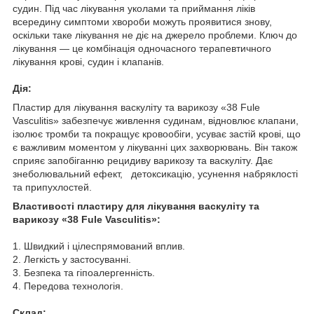
судин. Під час лікування уколами та приймання ліків
всередину симптоми хвороби можуть проявитися знову,
оскільки таке лікування не діє на джерело проблеми. Ключ до
лікування — це комбінація одночасного терапевтичного
лікування крові, судин і клапанів.
Дія:
Пластир для лікування васкуліту та варикозу «38 Fule
Vasculitis» забезпечує живлення судинам, відновлює клапани,
ізолює тромби та покращує кровообіги, усуває застій крові, що
є важливим моментом у лікуванні цих захворювань. Він також
сприяє запобіганню рецидиву варикозу та васкуліту. Дає
знеболювальний ефект, детоксикацію, усунення набряклості
та припухлостей.
Властивості пластиру для лікування васкуліту та
варикозу «38 Fule Vasculitis»:
1. Швидкий і цілеспрямований вплив.
2. Легкість у застосуванні.
3. Безпека та гіпоалергенність.
4. Передова технологія.
Склад: