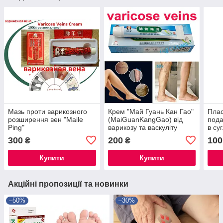
Мазь проти варикозного
Крем "Май Гуань Кан Гао"
Плас
розширення вен "Maile
(MaiGuanKangGao) від
пода
Ping"
варикозу та васкуліту
в су
Sumi
300
200
100
₴
₴
Купити
Купити
Акційні пропозиції та новинки
–50%
–30%