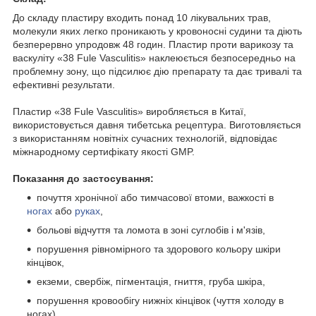
До складу пластиру входить понад 10 лікувальних трав,
молекули яких легко проникають у кровоносні судини та діють
безперервно упродовж 48 годин. Пластир проти варикозу та
васкуліту «38 Fule Vasculitis» наклеюється безпосередньо на
проблемну зону, що підсилює дію препарату та дає тривалі та
ефективні результати.
Пластир «38 Fule Vasculitis» виробляється в Китаї,
використовується давня тибетська рецептура. Виготовляється
з використанням новітніх сучасних технологій, відповідає
міжнародному сертифікату якості GMP.
Показання до застосування:
почуття хронічної або тимчасової втоми, важкості в
ногах
або
руках
,
больові відчуття та ломота в зоні суглобів і м'язів,
порушення рівномірного та здорового кольору шкіри
кінцівок,
екземи, свербіж, пігментація, гниття, груба шкіра,
порушення кровообігу нижніх кінцівок (чуття холоду в
ногах),