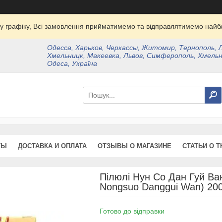
у графіку, Всі замовлення прийматимемо та відправлятимемо найбл
Одесса, Харьков, Черкассы, Житомир, Тернополь, 
Хмельницк, Макеевка, Львов, Симферополь, Хмельн
Одеса, Україна
ТЫ
ДОСТАВКА И ОПЛАТА
ОТЗЫВЫ О МАГАЗИНЕ
СТАТЬИ О Т
Пілюлі Нун Со Дан Гуй Ва
Nongsuo Danggui Wan) 20
Готово до відправки