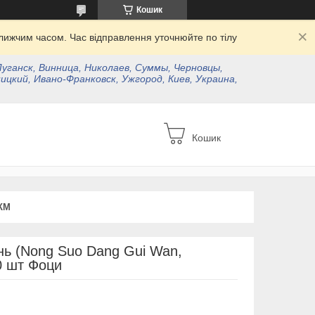
Кошик
ижчим часом. Час відправлення уточнюйте по тілу
Луганск, Винница, Николаев, Суммы, Черновцы,
ицкий, Ивано-Франковск, Ужгород, Киев, Украина,
Кошик
КМ
нь (Nong Suo Dang Gui Wan,
0 шт Фоци