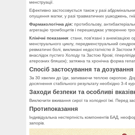
менструації.
Ефективно застосовується також у разі абдомінальних б
опущення матки; у разі травматичних ушкоджень, гній
Фармакологічна дія:
протибольову, антибактеріальн
агрегацію тромбоцитів і перешкоджає утворенню тром
Клінічні показання
: стани, пов'язані з анемізацією
менструального циклу, передменструальний синдром; з
ревматичні болі, викликані недостатністю й Застоєм К
внаслідок пустиго Холоду та Застою Крові; гіперліпід
атерозних бляшок); затяжна та хронічна форма гепат
Спосіб застосування та дозування
За 30 хвилин до їди, запиваючи теплою окропою. Дор
досягнення стабільного результату необхідно 3-4 кур
Заходи безпеки та особливі вказів
Виключити вживання сирої та холодної їжі. Перед з
Протипоказання
Індивідуальна нестерпність компонентів БАД, неоформ
запорів.