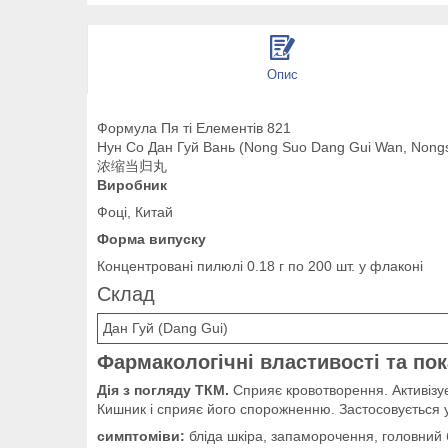
Опис
Формула Пя ті Елементів 821
Нун Со Дан Гуй Вань (Nong Suo Dang Gui Wan, Nong
浓缩当归丸
Виробник
Фоці, Китай
Форма випуску
Концентровані пилюлі 0.18 г по 200 шт. у флаконі
Склад
Дан Гуй (Dang Gui)
Фармакологічні властивості та по
Дія з погляду ТКМ.
Сприяє кровотворення. Активізує
Кишник і сприяє його спорожненню. Застосовується у 
симптоміви:
бліда шкіра, запаморочення, головний 