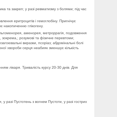
ника та закреп; у разі ревматизму з болями; під час
лення еритроцитів і гемоглобіну. Пригнічує
є накопиченню глікогену.
, альгоменорея, аменорея, метроррагія, подовження
, зокрема,; розумові та фізичне перевтоми;
езагоювальні виразки, псоріаз; абдомінальні болі
арної хвороби серця неабияк зменшує кількість
ям лікаря. Тривалість курсу 20-30 днів. Для
 у разі Пустотень з вогнем Пустоти, у разі гострих