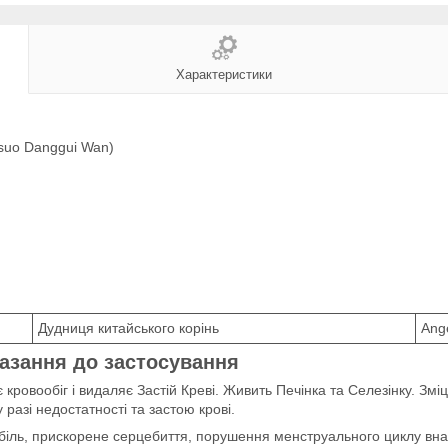
Характеристики
suo Danggui Wan)
Дудниця китайського корінь
Ange
казання до застосування
 кровообіг і видаляє Застій Креві. Живить Печінка та Селезінку. З
разі недостатності та застою крові.
біль, прискорене серцебиття, порушення менструального циклу внасл