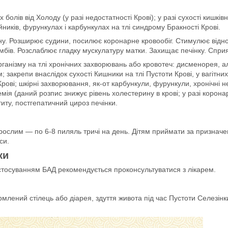
олів від Холоду (у разі недостатності Крові); у разі сухості кишків
ників, фурункулах і карбункулах на тлі синдрому Бракності Крові.
у. Розширює судини, посилює коронарне кровообіг. Стимулює віднов
бів. Розслаблює гладку мускулатуру матки. Захищає печінку. Сприя
 організму на тлі хронічних захворювань або кровотеч: дисменорея
акрепи внаслідок сухості Кишники на тлі Пустоти Крові, у вагітних
рові; шкірні захворювання, як-от карбункули, фурункули, хронічні н
емія (даний розпис знижує рівень холестерину в крові; у разі корон
иту, постгепатичний цироз печінки.
ослим — по 6-8 пиляль тричі на день. Дітям приймати за призначенн
си.
ки
астосуванням БАД рекомендується проконсультуватися з лікарем.
лений стілець або діарея, здуття живота під час Пустоти Селезінки,