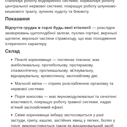
стабілізує роботу ендокринної системи; нормалізує роботу
центральної нервової системи; покращує роботу шлунково-
кишкового тракту, зупиняє нудоту та блювоту.
Показання
Відчуття грудка в горлі будь-якої етіології
— унаслідок
захворювань щитоподібної залози, пухлин гортані, верхньої
щелепи, верхньої частини стравоходу, що має походження
істеричного характеру.
Склад
Пінелії кореневище — поглинає токсини; має
знеболювальну, протибольову, протиракову,
спазмолітичну, протикашльову, зв'язувальну,
відхаркувальну, кровоспинну, заспокійливу дію.
Магнолії квітка — сприяє розслабленню організму та
нервової системи.
Порія кокосова — має імуномодулювальні та сечогінні
властивості, покращує роботу травної системи, надає
м'який заспокійливий ефект.
Свіже кореневище імбиру застосовується у разі
застуди, грипу, кашлю, застійних явищ у легких, болях у
горлі; використовується також як відхаркувальний засіб.