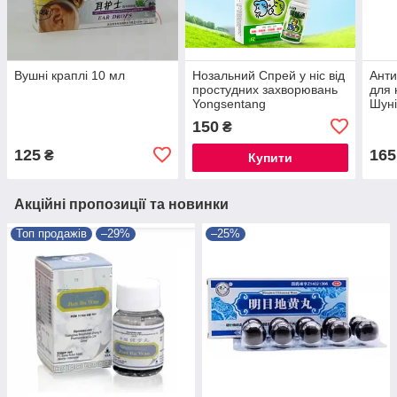
Вушні краплі 10 мл
Нозальний Спрей у ніс від
Анти
простудних захворювань
для 
Yongsentang
Шуні
Shun
150
₴
125
165
₴
Купити
Акційні пропозиції та новинки
Топ продажів
–29%
–25%