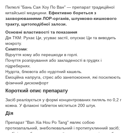
Пилюлі "Бань Сая Хоу По Ван" — препарат традиційної
китайської медицини.
Ефективно бореться з
захворюваннями ЛОР-органів, шлунково-кишкового
тракту, щитоподібної залози.
Основні властивості та показання
Дія ТКМ: Рухає Ци, усуває застії, опускає Ци та виводить
мокроту.
Симптоми
:
Відчуття кому або перешкоди в горлі.
Почуття розпірування або закладеності в грудях і
підребернях.
Нудота, блювота або нудотний кашель.
Емоційна напруга, стрес або занепокоєння, які посилюють
фізичний дискомфорт
Короткий опис препарату
Засіб реалізується у формі концентрованих пиляль по 0,2 г
кожна. У флаконі таблеток міститься 200 штук.
Дія
Препарат "Ban Xia Hou Po Tang" являє собою
протизапальний, знеболювальний і протипухлинний засіб;