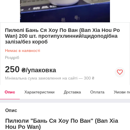
Пилюлі Бань Ся Хоу По Ван (Ban Xia Hou Po
Wan) 200 шт. протипухлинний/щидоподібна
заліза/без короб
Немає в наявності
Роздріб
250
₴/упаковка
Мінімальна сума замовлення на сайті — 300 ₴
Опис
Характеристики
Доставка
Оплата
Умови п
Опис
Пилюли "Бань Ся Хоу По Ван" (Ban Xia
Hou Po Wan)