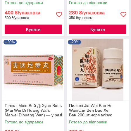
захворювань легень
захворювань легень
Готово до відправки
Готово до відправки
400
280
₴/упаковка
₴/упаковка
500 ₴/упаковка
350 ₴/упаковка
Купити
Купити
–20%
–20%
Пілюлі Маю Вей Ді Хуан Вань
Пилюлі Jia Wei Bao He
(Mai Wei Di Huang Wan,
Wan/Cзя Вей Бао Хе
Maiwei Dihuang Wan) — у разі
Ван.200шт нормалізує
захворювань легень
функцію Жела та Селезінки
Готово до відправки
Готово до відправки