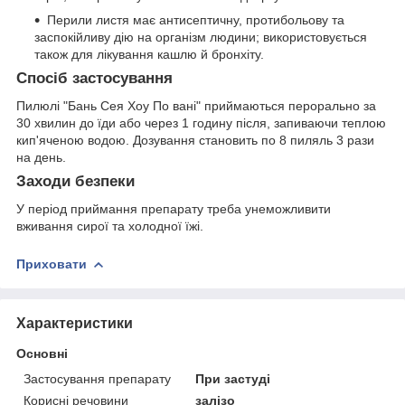
Перили листя має антисептичну, протибольову та
заспокійливу дію на організм людини; використовується
також для лікування кашлю й бронхіту.
Спосіб застосування
Пилюлі "Бань Сея Хоу По вані" приймаються перорально за
30 хвилин до їди або через 1 годину після, запиваючи теплою
кип'яченою водою. Дозування становить по 8 пиляль 3 рази
на день.
Заходи безпеки
У період приймання препарату треба унеможливити
вживання сирої та холодної їжі.
Приховати
Характеристики
Основні
Застосування препарату
При застуді
Корисні речовини
залізо