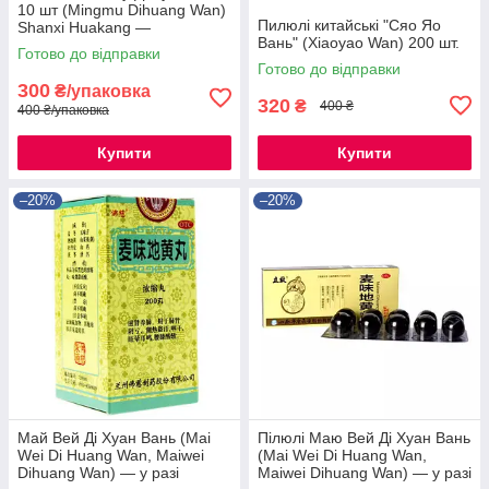
10 шт (Mingmu Dihuang Wan)
Пилюлі китайські "Сяо Яо
Shanxi Huakang —
Вань" (Xiaoyao Wan) 200 шт.
китайський препарат для
Готово до відправки
відновлення зору.
Готово до відправки
300
₴/упаковка
320
₴
400 ₴
400 ₴/упаковка
Купити
Купити
–20%
–20%
Май Вей Ді Хуан Вань (Mai
Пілюлі Маю Вей Ді Хуан Вань
Wei Di Huang Wan, Maiwei
(Mai Wei Di Huang Wan,
Dihuang Wan) — у разі
Maiwei Dihuang Wan) — у разі