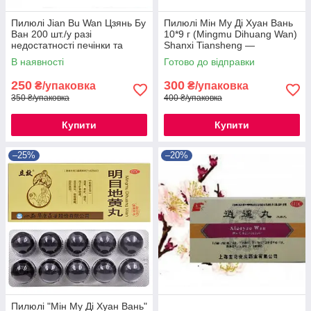
Пилюлі Jian Bu Wan Цзянь Бу
Пилюлі Мін Му Ді Хуан Вань
Ван 200 шт./у разі
10*9 г (Mingmu Dihuang Wan)
недостатності печінки та
Shanxi Tiansheng —
нирок
китайський препарат для
В наявності
Готово до відправки
відновлення зору.
250
300
₴/упаковка
₴/упаковка
350 ₴/упаковка
400 ₴/упаковка
Купити
Купити
–25%
–20%
Пилюлі "Мін Му Ді Хуан Вань"