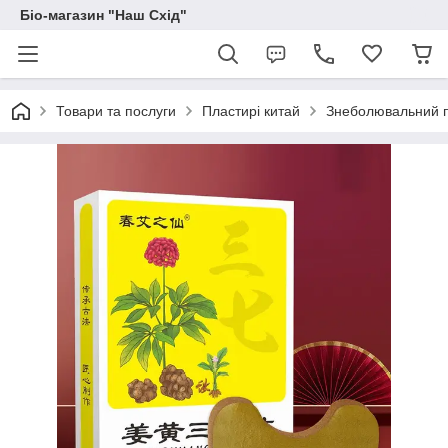
Біо-магазин "Наш Схід"
Товари та послуги
Пластирі китай
Знеболювальний пл