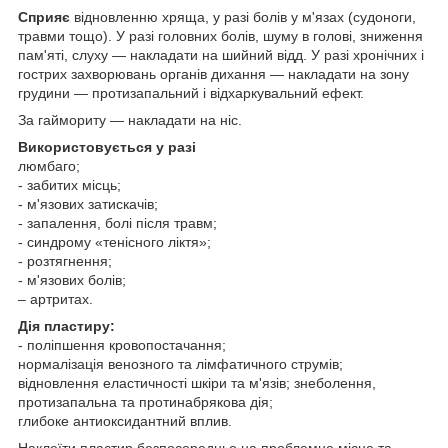
Сприяє
відновленню хряща, у разі болів у м'язах (судоноги,
травми тощо). У разі головних болів, шуму в голові, зниження
пам'яті, слуху — накладати на шийний відд. У разі хронічних і
гострих захворювань органів дихання — накладати на зону
грудини — протизапальний і відхаркувальний ефект.
За гаймориту — накладати на ніс.
Використовується у разі
люмбаго;
- забитих місць;
- м'язових затискачів;
- запалення, болі після травм;
- синдрому «тенісного ліктя»;
- розтягнення;
- м'язових болів;
– артритах.
Дія пластиру:
- поліпшення кровопостачання;
нормалізація венозного та лімфатичного струмів;
відновлення еластичності шкіри та м'язів; знеболення,
протизапальна та протинабрякова дія;
глибоке антиоксидантний вплив.
Наклеїти пластир безпосередньо на проблемне місце та