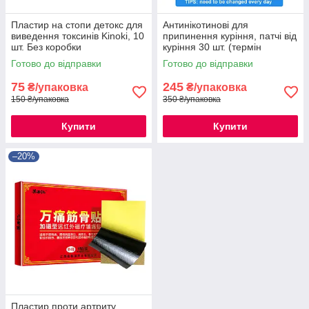
Пластир на стопи детокс для
Антинікотинові для
виведення токсинів Kinoki, 10
припинення куріння, патчі від
шт. Без коробки
куріння 30 шт. (термін
Декабри)
Готово до відправки
Готово до відправки
75
245
₴/упаковка
₴/упаковка
150 ₴/упаковка
350 ₴/упаковка
Купити
Купити
–20%
Пластир проти артриту