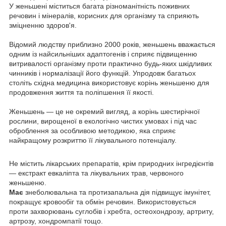
У женьшені міститься багата різноманітність поживних
речовин і мінералів, корисних для організму та сприяють
зміцненню здоров'я.
Відомий людству приблизно 2000 років, женьшень вважається
одним із найсильніших адаптогенів і сприяє підвищенню
витривалості організму проти практично будь-яких шкідливих
чинників і нормалізації його функцій. Упродовж багатьох
століть східна медицина використовує корінь женьшеню для
продовження життя та поліпшення її якості.
Женьшень — це не окремий вигляд, а корінь шестирічної
рослини, вирощеної в екологічно чистих умовах і під час
оброблення за особливою методикою, яка сприяє
найкращому розкриттю її лікувального потенціалу.
Не містить лікарських препаратів, крім природних інгредієнтів
— екстракт евкаліпта та лікувальних трав, червоного
женьшеню.
Має
знеболювальна та протизапальна дія підвищує імунітет,
покращує кровообіг та обмін речовин. Використовується
проти захворювань суглобів і хребта, остеохондрозу, артриту,
артрозу, хондромпатії тощо.