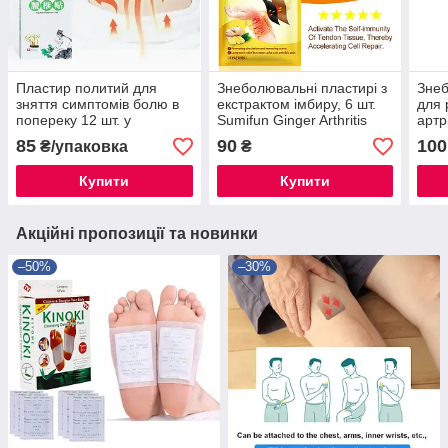
Пластир политий для
Знеболювальні пластирі з
Знеб
зняття симптомів болю в
екстрактом імбиру, 6 шт.
для 
попереку 12 шт. у
Sumifun Ginger Arthritis
артр
пакованні (без коробки)
Patches
Herb
85
90
100
₴/упаковка
₴
шт.
Купити
Купити
Акційні пропозиції та новинки
–50%
–30%