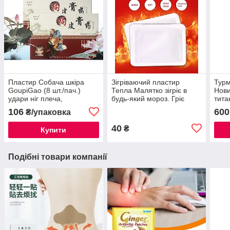
Пластир Собача шкіра
Зігріваючий пластир
Турм
GoupiGao (8 шт./пач.)
Тепла Малятко зігріє в
Нови
удари ніг плеча,
будь-який мороз. Гріє
тита
синовіальна седалична
безперервно 12 годин
на с
106
600
₴/упаковка
зона
40
₴
Купити
Подібні товари компанії