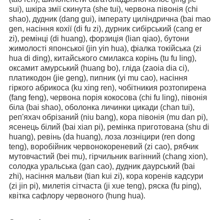
sui), шкіра змії скинута (she tui), червона півонія (chi
shao), дудник (dang gui), імперату циліндрична (bai mao
gen, насіння кохії (di fu zi), дурник сибірський (cang er
zi), ремінці (di huang), форзиція (lian qiao), бутони
жимолості японської (jin yin hua), фіалка токійська (zi
hua di ding), китайського смилакса корінь (tu fu ling),
оксамит амурський (huang bo), гліда (zaoia dia ci),
платикодон (jie geng), пипник (yi mu cao), насіння
гіркого абрикоса (ku xing ren), чобітникия розтопирена
(fang feng), червона порія кокосова (chi fu ling), півонія
біла (bai shao), оболонка личинки цикади (chan tui),
реп'яхач обрізаний (niu bang), кора півонія (mu dan pi),
ясенець білий (bai xian pi), ремінка приготована (shu di
huang), ревінь (da huang), лоза лозніцири (ren dong
teng), воробійник червонокореневий (zi cao), рябчик
мутовчастий (bei mu), гірчильник вагінний (chang xion),
солодка уральська (gan cao), дудник даурський (bai
zhi), насіння мальви (tian kui zi), кора коренів кадсури
(zi jin pi), милетія сітчаста (ji xue teng), ряска (fu ping),
квітка сафлору червоного (hung hua).