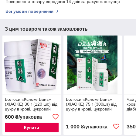
Повернення товару впродовж 14 днів за рахунок покупця
Всі умови повернення
З цим товаром також замовляють
Болюси «Ксяоке Вань»
Болюси «Ксяоке Вань»
Чай 
(XIAOKE) 30 г (120 шт.) від
(XIAOKE) 75 г (300шт) від
кров
цукру в крові, цукровий
цукру в крові, цукровий
діаб
діабет
діабет
600
₴/упаковка
1 000
350
₴/упаковка
Купити