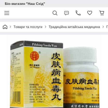
Біо-магазин "Наш Схід"
Товари та послуги
Традиційна китайська медицина
П