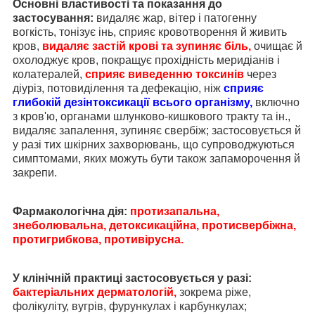
Основні властивості та показання до
застосування:
видаляє жар, вітер і патогенну
вогкість, тонізує інь, сприяє кровотворення й живить
кров,
видаляє застій крові та зупиняє біль,
очищає й
охолоджує кров, покращує прохідність меридіанів і
колатералей,
сприяє виведенню токсинів
через
діуріз, потовиділення та дефекацію, ніж
сприяє
глибокій дезінтоксикації всього організму,
включно
з кров'ю, органами шлунково-кишкового тракту та ін.,
видаляє запалення, зупиняє свербіж; застосовується й
у разі тих шкірних захворювань, що супроводжуються
симптомами, яких можуть бути також запаморочення й
закрепи.
Фармакологічна дія:
протизапальна,
знеболювальна, детоксикаційна, протисвербіжна,
протигрибкова, противірусна.
У клінічній практиці застосовується у разі:
бактеріальних дерматологій,
зокрема ріже,
фолікуліту, вугрів, фурункулах і карбункулах;