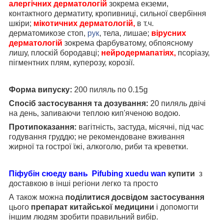
алергічних дерматологій
зокрема екземи,
контактного дерматиту, кропивниці, сильної свербіння
шкіри;
мікотичних дерматологій,
в т.ч.
дерматомикозе стоп,
рук
, тела, лишае;
вірусних
дерматологій
зокрема фарбуватому, обпоясному
лишу, плоскій бородавці;
нейродермапатіях,
псоріазу,
пігментних плям, куперозу, корозії.
Форма випуску:
200 пиляль по 0.15g
Спосіб застосування та дозування:
20 пиляль двічі
на день, запиваючи теплою кип'яченою водою.
Протипоказання:
вагітність, застуда, місячні, під час
годування груддю; не рекомендоване вживання
жирної та гострої їжі, алкоголю, риби та креветки.
Піфубін сюеду вань
Pifubing xuedu wan
купити
з
доставкою в інші регіони легко та просто
А також можна
поділитися досвідом застосування
цього
препарат китайської медицини
і допомогти
іншим людям зробити правильний вибір.