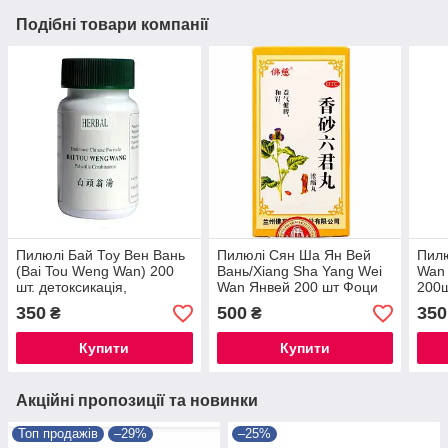
Подібні товари компанії
Пилюлі Бай Тоу Вен Вань
Пилюлі Сян Ша Ян Вей
Пилю
(Bai Tou Weng Wan) 200
Вань/Xiang Sha Yang Wei
Wan 
шт. детоксикація,
Wan Янвей 200 шт Фоци
200
охолодження крові,
для здоров'я шлунка
350
500
350
₴
₴
запобігання дизентерії
Купити
Купити
Акційні пропозиції та новинки
Топ продажів
–29%
–25%