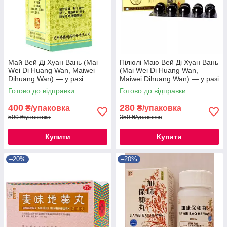
Май Вей Ді Хуан Вань (Mai
Пілюлі Маю Вей Ді Хуан Вань
Wei Di Huang Wan, Maiwei
(Mai Wei Di Huang Wan,
Dihuang Wan) — у разі
Maiwei Dihuang Wan) — у разі
захворювань легень
захворювань легень
Готово до відправки
Готово до відправки
400
280
₴/упаковка
₴/упаковка
500 ₴/упаковка
350 ₴/упаковка
Купити
Купити
–20%
–20%