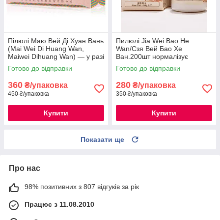
Пілюлі Маю Вей Ді Хуан Вань
Пилюлі Jia Wei Bao He
(Mai Wei Di Huang Wan,
Wan/Cзя Вей Бао Хе
Maiwei Dihuang Wan) — у разі
Ван.200шт нормалізує
захворювань легень
функцію Жела та Селезінки
Готово до відправки
Готово до відправки
360
280
₴/упаковка
₴/упаковка
450 ₴/упаковка
350 ₴/упаковка
Купити
Купити
Показати ще
Про нас
98% позитивних з 807 відгуків за рік
Працює з 11.08.2010