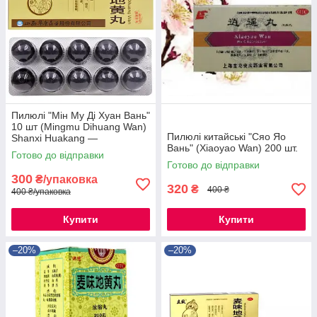
Пилюлі "Мін Му Ді Хуан Вань"
10 шт (Mingmu Dihuang Wan)
Пилюлі китайські "Сяо Яо
Shanxi Huakang —
Вань" (Xiaoyao Wan) 200 шт.
китайський препарат для
Готово до відправки
відновлення зору.
Готово до відправки
300
₴/упаковка
320
₴
400 ₴
400 ₴/упаковка
Купити
Купити
–20%
–20%