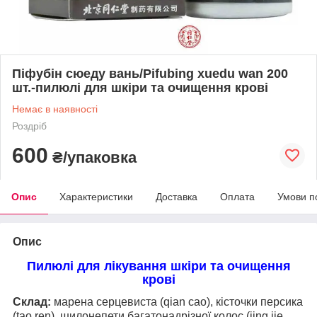
Піфубін сюеду вань/Pifubing xuedu wan 200
шт.-пилюлі для шкіри та очищення крові
Немає в наявності
Роздріб
600
₴/упаковка
Опис
Характеристики
Доставка
Оплата
Умови п
Опис
Пилюлі для лікування шкіри та очищення
крові
Склад:
марена серцевиста (qian cao), кісточки персика
(tao ren), шилонепети багатонадрізної колос (jing jie