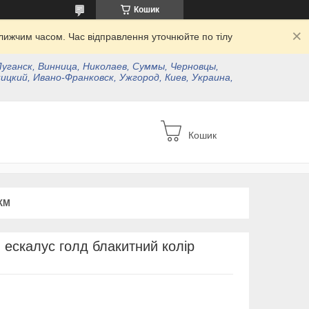
Кошик
ижчим часом. Час відправлення уточнюйте по тілу
Луганск, Винница, Николаев, Суммы, Черновцы,
ицкий, Ивано-Франковск, Ужгород, Киев, Украина,
Кошик
КМ
 ескалус голд блакитний колір