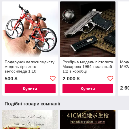
Подарунок велосипедисту
Розбірна модель пістолета
Моде
модель гірського
Макарова 1964 г масштаб
M92
велосипеда 1:10
1:2 в коробці
500
2 000
₴
₴
2 6
Купити
Купити
Подібні товари компанії