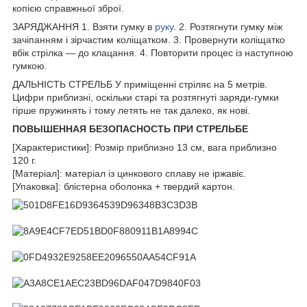
копією справжньої зброї.
ЗАРЯДЖАННЯ 1. Взяти гумку в
руку
. 2. Розтягнути гумку між
зачіпанням і зірчастим коліщатком. 3. Провернути коліщатко
вбік стрілка — до клацання. 4. Повторити процес із наступною
гумкою.
ДАЛЬНІСТЬ СТРЕЛЬБ У приміщенні стріляє на 5 метрів.
Цифри приблизні, оскільки старі та розтягнуті заряди-гумки
гірше пружинять і тому летять не так далеко, як нові.
ПОВЫШЕННАЯ БЕЗОПАСНОСТЬ ПРИ СТРЕЛЬБЕ
[Характеристики]: Розмір приблизно 13 см, вага приблизно
120 г.
[Матеріал]: матеріал із цинкового сплаву не іржавіє.
[Упаковка]: блістерна оболонка + твердий картон.