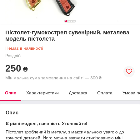
Пістолет-гумокострел сувенірний, металева
модель пістолета
Немає в наявності
Роздріб
250
₴
Мінімальна сума замовлення на сайті — 300 ₴
Опис
Характеристики
Доставка
Оплата
Умови п
Опис
Є різні моделі, наявність Уточнюйте!
Пістолет зроблений із металу, з максимальною увагою до
точності деталей. Його можна вважати стилізованою міні