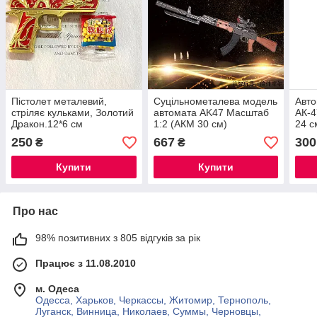
Пістолет металевий,
Суцільнометалева модель
Авто
стріляє кульками, Золотий
автомата AK47 Масштаб
АК-4
Дракон.12*6 см
1:2 (АКМ 30 см)
24 с
250
667
300
₴
₴
Купити
Купити
Про нас
98% позитивних з 805 відгуків за рік
Працює з 11.08.2010
м. Одеса
Одесса, Харьков, Черкассы, Житомир, Тернополь,
Луганск, Винница, Николаев, Суммы, Черновцы,