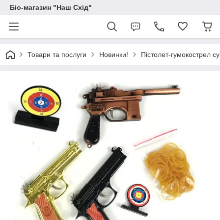
Біо-магазин "Наш Схід"
Товари та послуги
Новинки!
Пістолет-гумокострел с