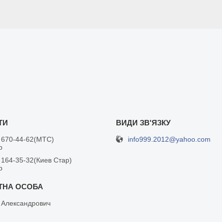
info999.2012@yahoo.com
 670-44-62
МТС
р
 164-35-32
Киев Стар
р
 Александрович