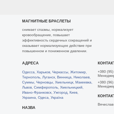
МАГНИТНЫЕ БРАСЛЕТЫ
снимает спазмы, нормализует
кровообращение, повышает
эффективность сердечных сокращений и
оказывает нормализующее действие при
повышенном и пониженном давлении.
+380 (95)
Одесса, Харьков, Черкассы, Житомир,
Менедже
Тернополь, Луганск, Винница, Николаев,
Суммы, Черновцы, Хмельницк, Макеевка,
+380 (96)
Менедже
Львов, Симферополь, Хмельницкий,
Ивано-Франковск, Ужгород, Киев,
Украина, Одеса, Україна
Вячеслав