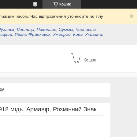
Кошик
ижчим часом. Час відправлення уточнюйте по тілу
Луганск, Винница, Николаев, Суммы, Черновцы,
ицкий, Ивано-Франковск, Ужгород, Киев, Украина,
Кошик
КМ
918 мідь. Армавір, Розмінний Знак