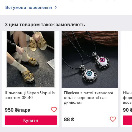
Всі умови повернення
З цим товаром також замовляють
Шльопанці Череп Чорні із
Підвіска з литої титанової
Ніжн
золотом 38-40
сталі з черепом «Глаз
форм
диявола»
вось
950
90
₴/пара
88
₴
Купити