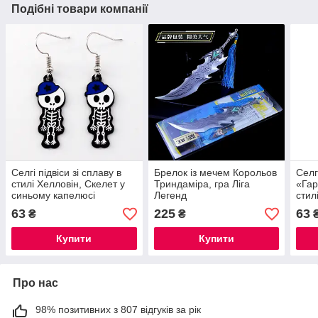
Подібні товари компанії
Селгі підвіси зі сплаву в
Брелок із мечем Корольов
Селг
стилі Хелловін, Скелет у
Триндаміра, гра Ліга
«Гар
синьому капелюсі
Легенд
стил
63
225
63
₴
₴
Купити
Купити
Про нас
98% позитивних з 807 відгуків за рік