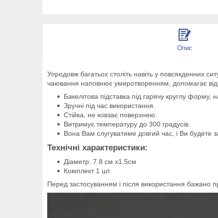
Опис
Упродовж багатьох століть навіть у повсякденних си
чаювання наповнює умиротворенням, допомагає відч
Бакелітова підставка під гарячу круглу форму, н
Зручні під час використання.
Стійка, не ковзає поверхнею.
Витримує температуру до 300 градусів.
Вона Вам слугуватиме довгий час, і Ви будете 
Технічні характеристики:
Діаметр: 7.8 см х1.5см
Комплект 1 шт.
Перед застосуванням і після використання бажано п