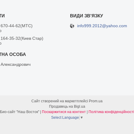
info999.2012@yahoo.com
 670-44-62
МТС
р
 164-35-32
Киев Стар
р
 Александрович
Сайт створений на маркетплейсі
Prom.ua
Продавець на Bigl.ua
Био-сайт "Наш Восток" |
Поскаржитися на контент
|
Політика конфіденційност
Select Language
▼