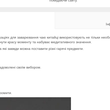
покидаючи сайту.
Ін
туаціях для заварювання чаю китайці використовують не тільки необ
ути красу моменту та набуває медитативного значення.
а які завжди можна поставити різні гарячі предмети.
задоволені своїм вибором.
ромити.