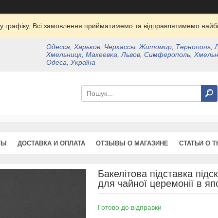
у графіку, Всі замовлення прийматимемо та відправлятимемо найбл
Одесса, Харьков, Черкассы, Житомир, Тернополь, 
Хмельницк, Макеевка, Львов, Симферополь, Хмельн
Одеса, Україна
ТЫ
ДОСТАВКА И ОПЛАТА
ОТЗЫВЫ О МАГАЗИНЕ
СТАТЬИ О Т
Бакелітова підставка підс
для чайної церемонії в яп
Готово до відправки