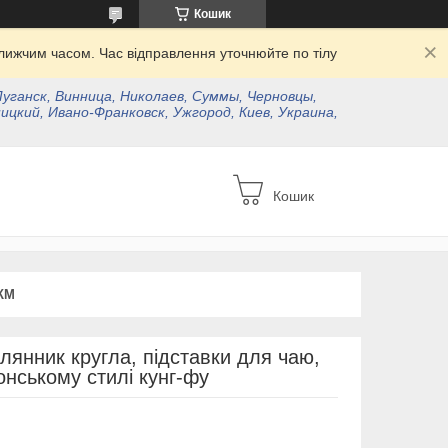
Кошик
ижчим часом. Час відправлення уточнюйте по тілу
Луганск, Винница, Николаев, Суммы, Черновцы,
ицкий, Ивано-Франковск, Ужгород, Киев, Украина,
Кошик
КМ
клянник кругла, підставки для чаю,
онському стилі кунг-фу