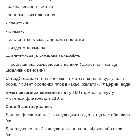
- захворювання печінки
- запальні захворювання
- гіпертонія
- климакс
- мастопатія, міома, аденома простати
- синдром похмілля
— алкогольна, нікотинова залежність
- профілактика захворювань печінки (захист печінки від
шкідливих речовин)
Склад:
екстракт гонії солодкої, екстракт кореня Кудзу, олія
бобів, пігмент оболонки плодів какао, желатин, гліцерин, вода.
Вміст активних компонентів:
у 100 грамах продукту
міститься флавоноїдів 510 мг.
Спосіб застосування:
Для профілактики по 1 капсулі двічі на день, під час або після
їди.
Для лікування по 2 капсули двічі на день, під час або після
їди.