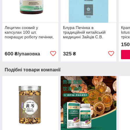
Лецитин соєвий у
Блура Печінка в
Крап
капсулах 100 шт.
традиційній китайській
lotu
покращує роботу печінки,
медицині Зайців С.В.
тріс
мозку (поліпшення пам'яті
очей
150
та уваги)
600
325
₴/упаковка
₴
Подібні товари компанії