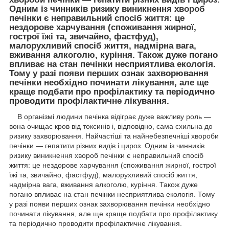
Одним із чинників ризику виникнення хвороб
печінки є неправильний спосіб життя: це
нездорове харчування (споживання жирної,
гострої їжі та, звичайно, фастфуд),
малорухливий спосіб життя, надмірна вага,
вживання алкоголю, куріння. Також дуже погано
впливає на стан печінки несприятлива екологія.
Тому у разі появи перших ознак захворювання
печінки необхідно починати лікування, але ще
краще подбати про профілактику та періодично
проводити профілактичне лікування.
В організмі людини печінка відіграє дуже важливу роль —
вона очищає кров від токсинів і, відповідно, сама схильна до
ризику захворювання. Найчастіші та найнебезпечніші хвороби
печінки — гепатити різних видів і цироз. Одним із чинників
ризику виникнення хвороб печінки є неправильний спосіб
життя: це нездорове харчування (споживання жирної, гострої
їжі та, звичайно, фастфуд), малорухливий спосіб життя,
надмірна вага, вживання алкоголю, куріння. Також дуже
погано впливає на стан печінки несприятлива екологія. Тому
у разі появи перших ознак захворювання печінки необхідно
починати лікування, але ще краще подбати про профілактику
та періодично проводити профілактичне лікування.