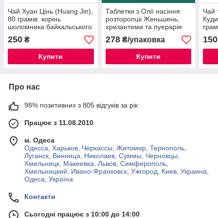
Чай Хуан Цінь (Huang Jin),
Таблетки з Олії насіння
Чай 
80 грамів. корінь
розторопші Женьшень,
Куди
шоломника байкальського
хризантеми та пуерарія
грам
(Scutellaria baicalensis)
для печінки 60 шт.
цуко
250
278
150
₴
₴/упаковка
арте
холе
Купити
Купити
Про нас
98% позитивних з 805 відгуків за рік
Працює з 11.08.2010
м. Одеса
Одесса, Харьков, Черкассы, Житомир, Тернополь,
Луганск, Винница, Николаев, Суммы, Черновцы,
Хмельницк, Макеевка, Львов, Симферополь,
Хмельницкий, Ивано-Франковск, Ужгород, Киев, Украина,
Одеса, Україна
Контакти
Сьогодні працює з 10:00 до 14:00