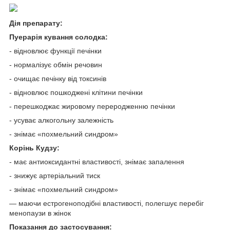
Дія препарату:
Пуерарія кування солодка:
- відновлює функції печінки
- нормалізує обмін речовин
- очищає печінку від токсинів
- відновлює пошкоджені клітини печінки
- перешкоджає жировому переродженню печінки
- усуває алкогольну залежність
- знімає «похмельний синдром»
Корінь Кудзу:
- має антиоксидантні властивості, знімає запалення
- знижує артеріальний тиск
- знімає «похмельний синдром»
— маючи естрогеноподібні властивості, полегшує перебіг
менопаузи в жінок
Показання до застосування: