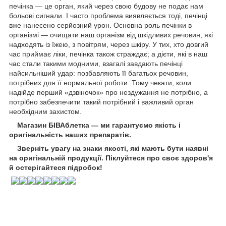
печінка — це орган, який через свою будову не подає нам
больові сигнали. І часто проблема виявляється тоді, печінці
вже нанесено серйозний урон. Основна роль печінки в
організмі — очищати наш організм від шкідливих речовин, які
надходять із їжею, з повітрям, через шкіру. У тих, хто довгий
час приймає ліки, печінка також страждає; а дієти, які в наш
час стали такими модними, взагалі завдають печінці
найсильніший удар: позбавляють її багатьох речовин,
потрібних для її нормальної роботи. Тому чекати, коли
надійде перший «дзвіночок» про нездужання не потрібно, а
потрібно забезпечити такий потрібний і важливий орган
необхідним захистом.
Магазин БІВАблетка — ми гарантуємо якість і
оригінальність наших препаратів.
Зверніть увагу на знаки якості, які мають бути наявні
на оригінальній продукції. Піклуйтеся про своє здоров'я
й остерігайтеся підробок!