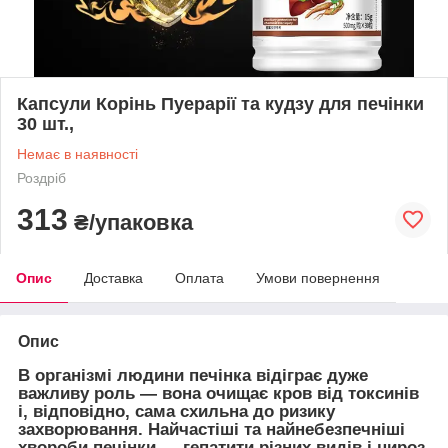
Капсули Корінь Пуерарії та кудзу для печінки
30 шт.,
Немає в наявності
Роздріб
313
₴/упаковка
Опис
Доставка
Оплата
Умови повернення
Опис
В організмі людини печінка відіграє дуже
важливу роль — вона очищає кров від токсинів
і, відповідно, сама схильна до ризику
захворювання. Найчастіші та найнебезпечніші
хвороби печінки — гепатити різних видів і цироз.