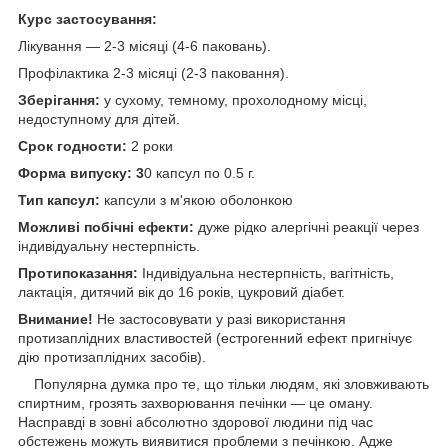
Курс застосування:
Лікування — 2-3 місяці (4-6 паковань).
Профілактика 2-3 місяці (2-3 паковання).
Зберігання:
у сухому, темному, прохолодному місці,
недоступному для дітей.
Срок годности:
2 роки
Форма випуску: 3
0 капсул по 0.5 г.
Тип капсул:
капсули з м'якою оболонкою
Можливі побічні ефекти:
дуже рідко алергічні реакції через
індивідуальну нестерпність.
Протипоказання:
Індивідуальна нестерпність, вагітність,
лактація, дитячий вік до 16 років, цукровий діабет.
Внимание!
Не застосовувати у разі використання
протизаплідних властивостей (естрогенний ефект пригнічує
дію протизаплідних засобів).
Популярна думка про те, що тільки людям, які зловживають
спиртним, грозять захворювання печінки — це оману.
Насправді в зовні абсолютно здорової людини під час
обстежень можуть виявитися проблеми з печінкою. Адже