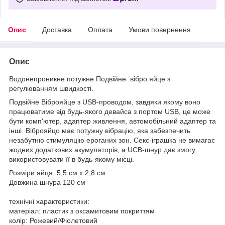
Опис
Доставка
Оплата
Умови повернення
Опис
Водонепроникне потужне Подвійне вібро яйце з
регулюванням швидкості.
Подвійне Віброяйце з USB-проводом, завдяки якому воно
працюватиме від будь-якого девайса з портом USB, це може
бути комп'ютер, адаптер живлення, автомобільний адаптер та
інші. Віброяйцо має потужну вібрацію, яка забезпечить
незабутню стимуляцію ероганих зон. Секс-іграшка не вимагає
жодних додаткових акумуляторів, а UCB-шнур дає змогу
використовувати її в будь-якому місці.
Розміри яйця: 5,5 см х 2,8 см
Довжина шнура 120 см
технічні характеристики:
матеріал: пластик з оксамитовим покриттям
колір: Рожевий/Фіолетовий