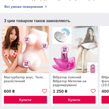
Всі умови повернення
З цим товаром також замовляють
Мастурбатор анус, Тело,
Вібратор поясний
Вібр
реалістичний
Вібратор Метелик на
фалл
радіокеруванні
(19,
600
1 250
400
₴
₴
Купити
Купити