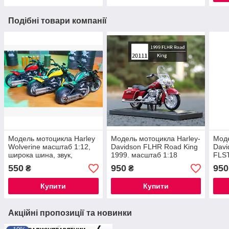
Подібні товари компанії
Модель мотоцикла Harley
Модель мотоцикла Harley-
Моде
Wolverine масштаб 1:12,
Davidson FLHR Road King
Davi
широка шина, звук,
1999. масштаб 1:18
FLST
іграшка
Mais
550
950
950
₴
₴
Купити
Купити
Акційні пропозиції та новинки