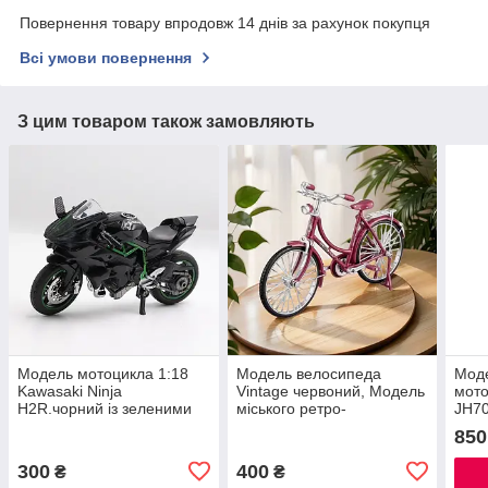
Повернення товару впродовж 14 днів за рахунок покупця
Всі умови повернення
З цим товаром також замовляють
Модель мотоцикла 1:18
Модель велосипеда
Моде
Kawasaki Ninja
Vintage червоний, Модель
мото
H2R.чорний із зеленими
міського ретро-
JH70
вставками
велосипера жіноча рама
(світ
850
1:10
300
400
₴
₴