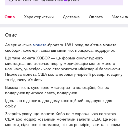
Опис
Характеристики
Доставка
Оплата
Умови п
Опис
Американська
монета
-бродяга 1881 року, пам'ятна монета
свободи, колекція, сексі дівчинки ню, прикраса, подарунок
Що таке монета ХОБО? — це форма скульптурного
мистецтва, що включає творчу модифікацію монет малого
номіналу, унаслідок чого створюються мініатюрні барельєфи.
Нікелева монета США мала перевагу через її розмір, товщину
та відносну м'якість.
Висока якість сувенірне мистецтво та колекційні, бізнес-
подарунок прикраса свята, подарунок
Ідеально підходить для дому колекційний подарунок для
офісу
Зверніть увагу, що монети Хобо не є справжньою валютою
США або модифікованими монетами валюти США. Це нові
монети, відчеплені штампом, різних розмірів, ваги та з іншим