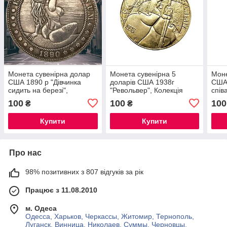
Монета сувенірна долар
Монета сувенірна 5
Моне
США 1890 р "Дівчинка
доларів США 1938г
США 
сидить на березі",
"Револьвер", Колекція
спів
Колекція Хобо монет
Хобо монет моргана
Хобо
100
100
100
₴
₴
моргана
Купити
Купити
Про нас
98% позитивних з 807 відгуків за рік
Працює з 11.08.2010
м. Одеса
Одесса, Харьков, Черкассы, Житомир, Тернополь,
Луганск, Винница, Николаев, Суммы, Черновцы,