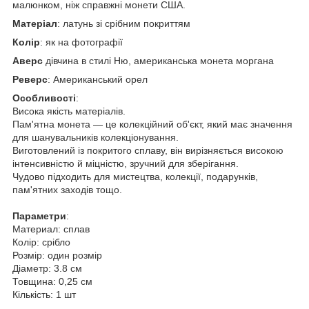
малюнком, ніж справжні монети США.
Матеріал
: латунь зі срібним покриттям
Колір
: як на фотографії
Аверс
дівчина в стилі Ню, американська монета моргана
Реверс
: Американський орел
Особливості
:
Висока якість матеріалів.
Пам'ятна монета — це колекційний об'єкт, який має значення
для шанувальників колекціонування.
Виготовлений із покритого сплаву, він вирізняється високою
інтенсивністю й міцністю, зручний для зберігання.
Чудово підходить для мистецтва, колекції, подарунків,
пам'ятних заходів тощо.
Параметри
:
Материал: сплав
Колір: срібло
Розмір: один розмір
Діаметр: 3.8 см
Товщина: 0,25 см
Кількість: 1 шт