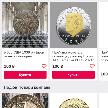
5 085 США 1938 рік Бізон
Пам'ятна монета в
Пам'
монета сувенірна
гаманець Дональд Трамп
гама
TAKE Amerika BECK 2024г.
позо
президент США
СШ
100
100
₴
₴
двоколірна
100
Купити
Купити
Подібні товари компанії