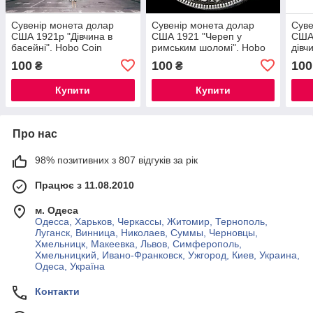
Сувенір монета долар
Сувенір монета долар
Суве
США 1921р "Дівчина в
США 1921 "Череп у
США 
басейні". Hobo Coin
римським шоломі". Hobo
дівч
American Morgan
Coin American Morgan
Coin
100
100
100
₴
₴
Купити
Купити
Про нас
98% позитивних з 807 відгуків за рік
Працює з 11.08.2010
м. Одеса
Одесса, Харьков, Черкассы, Житомир, Тернополь,
Луганск, Винница, Николаев, Суммы, Черновцы,
Хмельницк, Макеевка, Львов, Симферополь,
Хмельницкий, Ивано-Франковск, Ужгород, Киев, Украина,
Одеса, Україна
Контакти