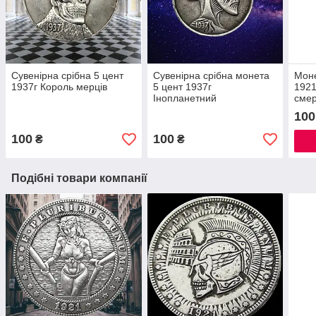
Сувенірна срібна 5 цент
Сувенірна срібна монета
Моне
1937г Король мерців
5 цент 1937г
1921
Інопланетний
смер
100
100
100
₴
₴
Подібні товари компанії