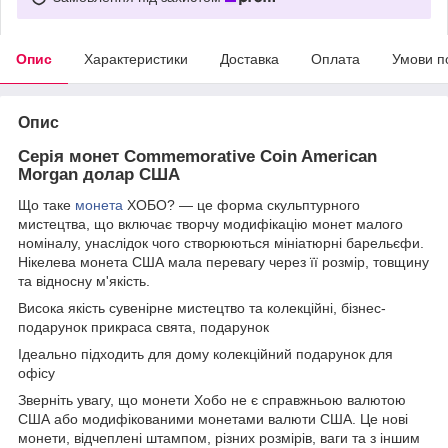
Опис
Характеристики
Доставка
Оплата
Умови п
Опис
Серія монет Commemorative Coin American
Morgan долар США
Що таке
монета
ХОБО? — це форма скульптурного
мистецтва, що включає творчу модифікацію монет малого
номіналу, унаслідок чого створюються мініатюрні барельєфи.
Нікелева монета США мала перевагу через її розмір, товщину
та відносну м'якість.
Висока якість сувенірне мистецтво та колекційні, бізнес-
подарунок прикраса свята, подарунок
Ідеально підходить для дому колекційний подарунок для
офісу
Зверніть увагу, що монети Хобо не є справжньою валютою
США або модифікованими монетами валюти США. Це нові
монети, відчеплені штампом, різних розмірів, ваги та з іншим