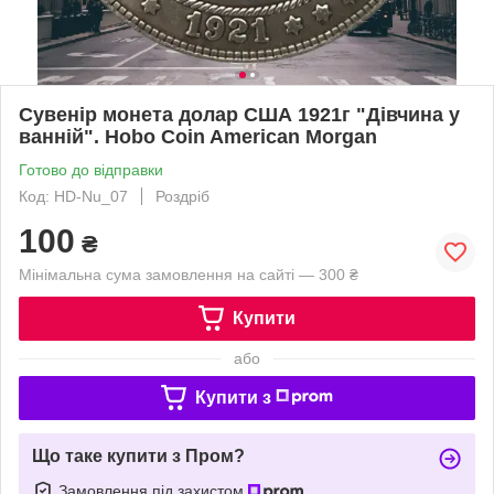
Сувенір монета долар США 1921г "Дівчина у
ванній". Hobo Coin American Morgan
Готово до відправки
Код: HD-Nu_07
Роздріб
100
₴
Мінімальна сума замовлення на сайті — 300 ₴
Купити
або
Купити з
Що таке купити з Пром?
Замовлення під захистом