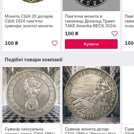
Монета США 20 доларів
Пам'ятна монета в
Пам'
США 1924 пам'ятні
гаманець Дональд Трамп
гама
сувеніри золотої монети
TAKE Amerika BECK 2024г.
позо
президент США
СШ
100
₴
двоколірна
100
100
₴
Купити
Подібні товари компанії
Сувенір сексуальна
Сувенір монета долар
Суве
монета долар США 1881г
США 1881р "Дівчинка біля
США 