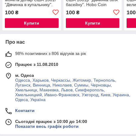
"Дівчинка в купальнику".
басейну". Hobo Coin
вели
Hobo Coin American
American Morgan
Coin
100
100
100
₴
₴
Morgan
Купити
Купити
Про нас
98% позитивних з 806 відгуків за рік
Працює з 11.08.2010
м. Одеса
Одесса, Харьков, Черкассы, Житомир, Тернополь,
Луганск, Винница, Николаев, Суммы, Черновцы,
Хмельницк, Макеевка, Львов, Симферополь,
Хмельницкий, Ивано-Франковск, Ужгород, Киев, Украина,
Одеса, Україна
Контакти
Сьогодні працює з 10:00 до 14:00
Показати весь графік роботи