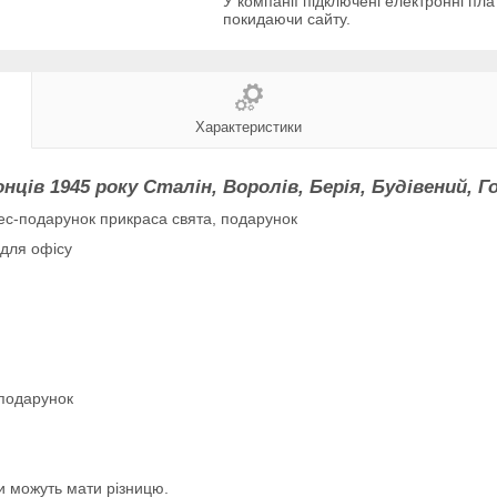
У компанії підключені електронні пла
покидаючи сайту.
Характеристики
ців 1945 року Сталін, Воролів, Берія, Будівений, Г
знес-подарунок прикраса свята, подарунок
 для офісу
 подарунок
ри можуть мати різницю.