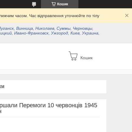
Кошик
ижчим часом. Час відправлення уточнюйте по тілу
Луганск, Винница, Николаев, Суммы, Черновцы,
ицкий, Ивано-Франковск, Ужгород, Киев, Украина,
Кошик
КМ
Маршали Перемоги 10 червонців 1945
н