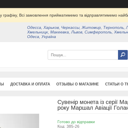
у графіку, Всі замовлення прийматимемо та відправлятимемо найбл
Одесса, Харьков, Черкассы, Житомир, Тернополь, 
Хмельницк, Макеевка, Львов, Симферополь, Хмельн
Одеса, Україна
ТЫ
ДОСТАВКА И ОПЛАТА
ОТЗЫВЫ О МАГАЗИНЕ
СТАТЬИ О Т
Сувенір монета із серії 
року Маршал Авіації Гола
Готово до відправки
Код:
385-26