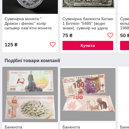
Сувенірна монета "
Сувенірна банкнота Китаю
Суве
Дракон і фенікс" колір
1 Білліон "5485" (водні
міль
сильвер пам'ятні монети.
знаки). сувенір на удачу
1988
Процвітання
75
50
₴
125
₴
Купити
Подібні товари компанії
Банкнота
Банкнота
Банк