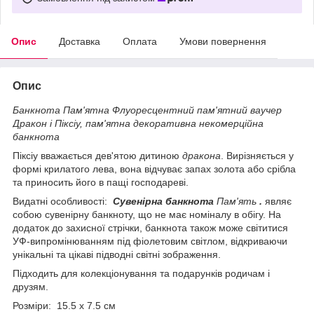
Опис
Доставка
Оплата
Умови повернення
Опис
Банкнота Пам'ятна Флуоресцентний пам'ятний ваучер
Дракон і Піксіу, пам'ятна декоративна некомерційна
банкнота
Піксіу вважається дев'ятою дитиною
дракона
. Вирізняється у
формі крилатого лева, вона відчуває запах золота або срібла
та приносить його в пащі господареві.
Видатні особливості:
Сувенірна банкнота
Пам'ять
.
являє
собою сувенірну банкноту, що не має номіналу в обігу. На
додаток до захисної стрічки, банкнота також може світитися
УФ-випромінюванням під фіолетовим світлом, відкриваючи
унікальні та цікаві підводні світні зображення.
Підходить для колекціонування та подарунків родичам і
друзям.
Розміри: 15.5 х 7.5 см