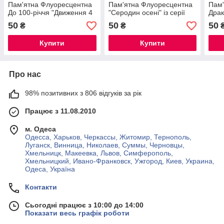
Пам'ятна Флуоресцентна
Пам'ятна Флуоресцентна
Пам'
До 100-річчя "Движення 4
"Серодин осені" із серії
Драк
травня" номінал 100.
Традиційні Фестивалі.
UNC,
50
50
50
₴
₴
UNC,.
номінал 100. UNC
Купити
Купити
Про нас
98% позитивних з 806 відгуків за рік
Працює з 11.08.2010
м. Одеса
Одесса, Харьков, Черкассы, Житомир, Тернополь,
Луганск, Винница, Николаев, Суммы, Черновцы,
Хмельницк, Макеевка, Львов, Симферополь,
Хмельницкий, Ивано-Франковск, Ужгород, Киев, Украина,
Одеса, Україна
Контакти
Сьогодні працює з 10:00 до 14:00
Показати весь графік роботи