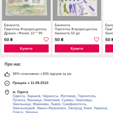
Банкнота
Банкнота
Банк
Пам'ятна Флуоресцентна
Пам'ятна Флуоресцентна
Пам'
Дракон і Фенікс 10 ^ 99
банкнота 50 до
банк
UNC, колекційна.
шістдесятиріччя польоту в
шіст
50
50
50
₴
₴
космос 2016 рік. UNC,
косм
(№2).
коле
Купити
Купити
Про нас
98% позитивних з 806 відгуків за рік
Працює з 11.08.2010
м. Одеса
Одесса, Харьков, Черкассы, Житомир, Тернополь,
Луганск, Винница, Николаев, Суммы, Черновцы,
Хмельницк, Макеевка, Львов, Симферополь,
Хмельницкий, Ивано-Франковск, Ужгород, Киев, Украина,
Одеса, Україна