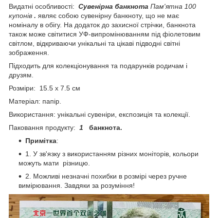
Видатні особливості:
Сувенірна банкнота
Пам'ятна 100
купонів
.
являє собою сувенірну банкноту, що не має
номіналу в обігу. На додаток до захисної стрічки, банкнота
також може світитися УФ-випромінюванням під фіолетовим
світлом, відкриваючи унікальні та цікаві підводні світні
зображення.
Підходить для колекціонування та подарунків родичам і
друзям.
Розміри: 15.5 х 7.5 см
Матеріал: папір.
Використання: унікальні сувеніри, експозиція та колекції.
Паковання продукту:
1
банкнота.
Примітка
:
1. У зв'язку з використанням різних моніторів, кольори
можуть мати різницю.
2. Можливі незначні похибки в розмірі через ручне
вимірювання. Завдяки за розуміння!