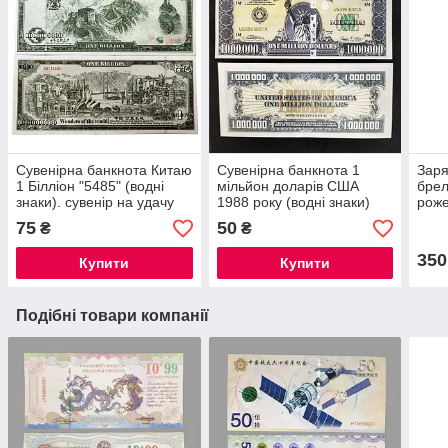
Сувенірна банкнота Китаю
Сувенірна банкнота 1
Заря
1 Білліон "5485" (водні
мільйон доларів США
брел
знаки). сувенір на удачу
1988 року (водні знаки)
роже
захи
75
50
₴
₴
350
Купити
Купити
Подібні товари компанії