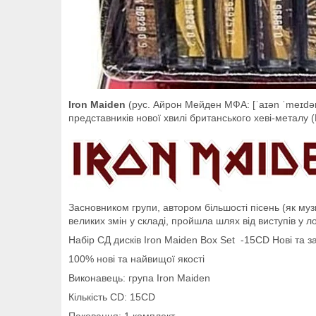
Iron Maiden
(рус. Айрон Мейден МФА: [ˈaɪən ˈmeɪdən]
представників нової хвилі британського хеві-металу
Засновником групи, автором більшості пісень (як музик
великих змін у складі, пройшла шлях від виступів у л
Набір СД дисків Iron Maiden Box Set -15CD Нові та з
100% нові та найвищої якості
Виконавець: група Iron Maiden
Кількість CD: 15CD