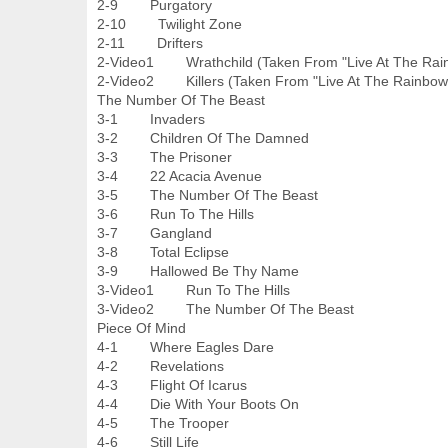
2-9 Purgatory
2-10 Twilight Zone
2-11 Drifters
2-Video1 Wrathchild (Taken From "Live At The Rai
2-Video2 Killers (Taken From "Live At The Rainbow
The Number Of The Beast
3-1 Invaders
3-2 Children Of The Damned
3-3 The Prisoner
3-4 22 Acacia Avenue
3-5 The Number Of The Beast
3-6 Run To The Hills
3-7 Gangland
3-8 Total Eclipse
3-9 Hallowed Be Thy Name
3-Video1 Run To The Hills
3-Video2 The Number Of The Beast
Piece Of Mind
4-1 Where Eagles Dare
4-2 Revelations
4-3 Flight Of Icarus
4-4 Die With Your Boots On
4-5 The Trooper
4-6 Still Life