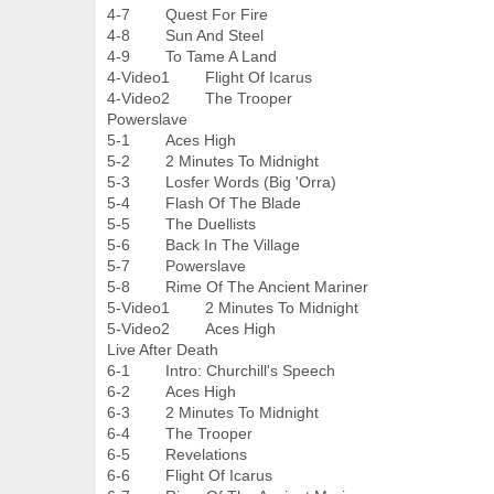
4-7 Quest For Fire
4-8 Sun And Steel
4-9 To Tame A Land
4-Video1 Flight Of Icarus
4-Video2 The Trooper
Powerslave
5-1 Aces High
5-2 2 Minutes To Midnight
5-3 Losfer Words (Big 'Orra)
5-4 Flash Of The Blade
5-5 The Duellists
5-6 Back In The Village
5-7 Powerslave
5-8 Rime Of The Ancient Mariner
5-Video1 2 Minutes To Midnight
5-Video2 Aces High
Live After Death
6-1 Intro: Churchill's Speech
6-2 Aces High
6-3 2 Minutes To Midnight
6-4 The Trooper
6-5 Revelations
6-6 Flight Of Icarus