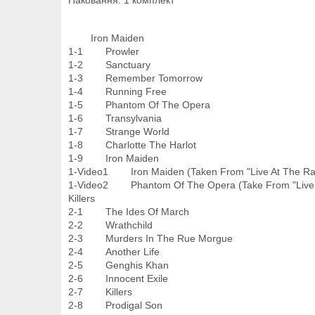
Паковання: 1 комплект
Iron Maiden
1-1 Prowler
1-2 Sanctuary
1-3 Remember Tomorrow
1-4 Running Free
1-5 Phantom Of The Opera
1-6 Transylvania
1-7 Strange World
1-8 Charlotte The Harlot
1-9 Iron Maiden
1-Video1 Iron Maiden (Taken From "Live At The Ra
1-Video2 Phantom Of The Opera (Take From "Live 
Killers
2-1 The Ides Of March
2-2 Wrathchild
2-3 Murders In The Rue Morgue
2-4 Another Life
2-5 Genghis Khan
2-6 Innocent Exile
2-7 Killers
2-8 Prodigal Son