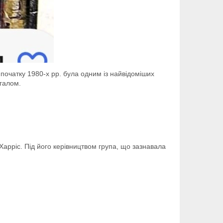
 початку 1980-х рр. була одним із найвідоміших
галом.
в Харріс. Під його керівництвом група, що зазнавала