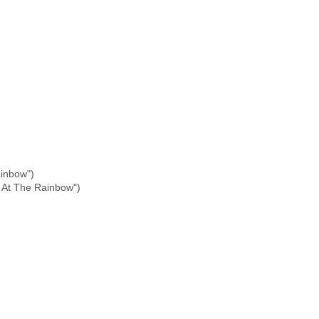
inbow")
At The Rainbow")