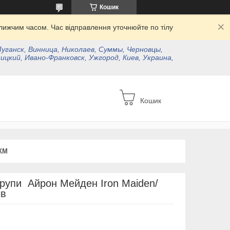
Кошик
ижчим часом. Час відправлення уточнюйте по тілу
Луганск, Винница, Николаев, Суммы, Черновцы,
ицкий, Ивано-Франковск, Ужгород, Киев, Украина,
Кошик
КМ
групи Айрон Мейден Iron Maiden/
ів