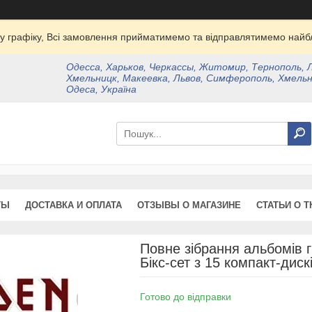
у графіку, Всі замовлення прийматимемо та відправлятимемо найбл
Одесса, Харьков, Черкассы, Житомир, Тернополь, 
Хмельницк, Макеевка, Львов, Симферополь, Хмельн
Одеса, Україна
ТЫ
ДОСТАВКА И ОПЛАТА
ОТЗЫВЫ О МАГАЗИНЕ
СТАТЬИ О Т
Повне зібрання альбомів 
Бікс-сет з 15 компакт-диск
Готово до відправки