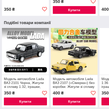
350
₴
350
400
₴
Купити
Подібні товари компанії
Модель автомобіля Lada
Модель автомобіля Lada
Моде
ВАЗ 2101 Чорна, Жигули
ВАЗ 2107 («Сімерка») без
1:36
зі сплаву 1:32, іграшки,
коробки. Жигули зі сплаву
ігра
прикраси для автомобіля
1:32, іграшки, прикраси
авто
350
400
350
₴
₴
(чорна)
для автомобіля (жовта,
біла)
Купити
Купити