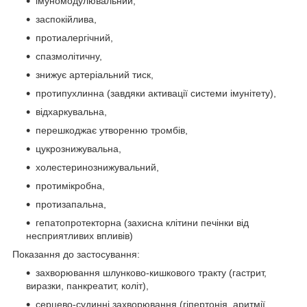
імуномодулювальний,
заспокійлива,
протиалергічний,
спазмолітичну,
знижує артеріальний тиск,
протипухлинна (завдяки активації системи імунітету),
відхаркувальна,
перешкоджає утворенню тромбів,
цукрознижувальна,
холестеринознижувальний,
протимікробна,
протизапальна,
гепатопротекторна (захисна клітини печінки від
несприятливих впливів)
Показання до застосування:
захворювання шлунково-кишкового тракту (гастрит,
виразки, панкреатит, коліт),
серцево-судинні захворювання (гіпертонія, аритмії,