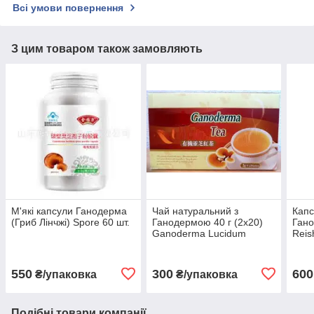
Всі умови повернення
З цим товаром також замовляють
М'які капсули Ганодерма
Чай натуральний з
Капс
(Гриб Лінчжі) Spore 60 шт.
Ганодермою 40 г (2х20)
Гано
Ganoderma Lucidum
Reis
100 
Medi
550
300
600
₴/упаковка
₴/упаковка
Подібні товари компанії