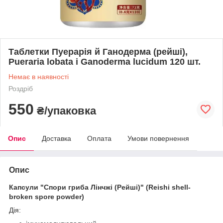
Таблетки Пуерарія й Ганодерма (рейші),
Pueraria lobata і Ganoderma lucidum 120 шт.
Немає в наявності
Роздріб
550
₴/упаковка
Опис
Доставка
Оплата
Умови повернення
Опис
Капсули "Спори гриба Лінчжі (Рейші)" (Reishi shell-
broken spore powder)
Дія: