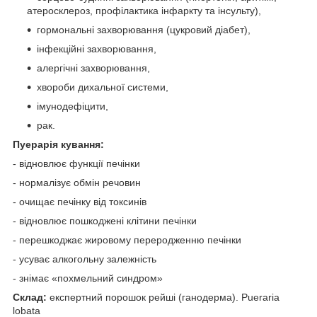
атеросклероз, профілактика інфаркту та інсульту),
гормональні захворювання (цукровий діабет),
інфекційні захворювання,
алергічні захворювання,
хвороби дихальної системи,
імунодефіцити,
рак.
Пуерарія кування:
- відновлює функції печінки
- нормалізує обмін речовин
- очищає печінку від токсинів
- відновлює пошкоджені клітини печінки
- перешкоджає жировому переродженню печінки
- усуває алкогольну залежність
- знімає «похмельний синдром»
Склад:
експертний порошок рейші (ганодерма). Pueraria
lobata