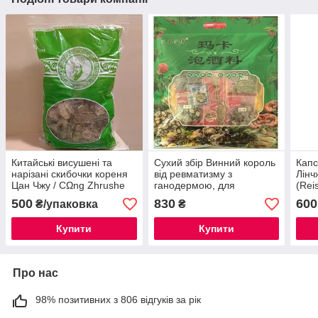
Китайські висушені та
Сухий збір Винний король
Капс
нарізані скибочки кореня
від ревматизму з
Лінч
Цан Чжу / CΩng Zhrushe
ганодермою, для
(Rei
атрактилодес ланцетний
лікувальної настоянки.
60 ш
500
830
600
₴/упаковка
₴
(Cangzhu) Atractylodes
вага 400 г
lancea
Купити
Купити
Про нас
98% позитивних з 806 відгуків за рік