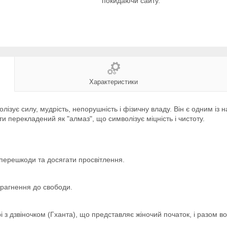
покидаючи сайту.
Характеристики
ізує силу, мудрість, непорушність і фізичну владу. Він є одним із 
и перекладений як "алмаз", що символізує міцність і чистоту.
 перешкоди та досягати просвітлення.
 прагнення до свободи.
 з дзвіночком (Гханта), що представляє жіночий початок, і разом в