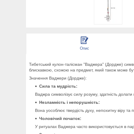
Опис
Тибетський кулон-талісман "Ваджера" (Дордже) символ
блискавкою, схожою на предмет, який також може бут
Значення Ваджери (Дордже):
Сила та мудрість:
Ваджра символізує силу розуму, здатність долати
Незламність і непорушність:
Вона уособлює твердість духу, непохитну віру та
Чоловічий початок:
У ритуалах Ваджера часто використовується в парі