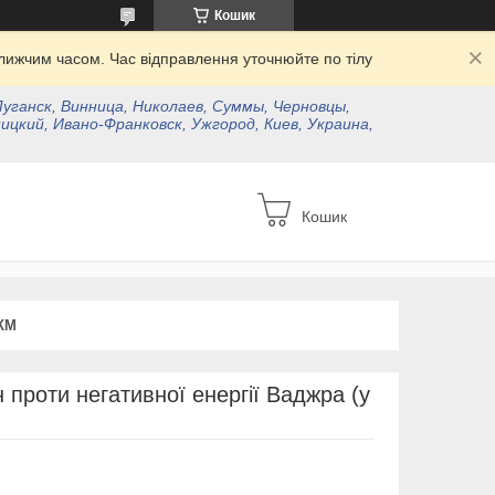
Кошик
ижчим часом. Час відправлення уточнюйте по тілу
Луганск, Винница, Николаев, Суммы, Черновцы,
ицкий, Ивано-Франковск, Ужгород, Киев, Украина,
Кошик
КМ
 проти негативної енергії Ваджра (у