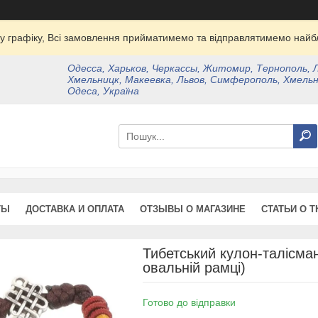
у графіку, Всі замовлення прийматимемо та відправлятимемо найбл
Одесса, Харьков, Черкассы, Житомир, Тернополь, 
Хмельницк, Макеевка, Львов, Симферополь, Хмельн
Одеса, Україна
ТЫ
ДОСТАВКА И ОПЛАТА
ОТЗЫВЫ О МАГАЗИНЕ
СТАТЬИ О Т
Тибетський кулон-талісман
овальній рамці)
Готово до відправки