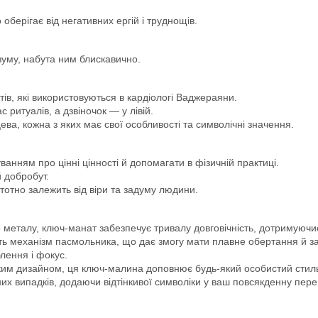
берігає від негативних ергій і труднощів.
зуму, набута ним блискавично.
тів, які використовуються в кардіологі Ваджераяни.
с ритуалів, а дзвіночок — у лівій.
цева, кожна з яких має свої особливості та символічні значення.
анням про цінні цінності й допомагати в фізичній практиці.
й добробут.
тотно залежить від віри та задуму людини.
го металу, ключ-манат забезпечує тривалу довговічність, дотримуюч
ь механізм пасмольника, що дає змогу мати плавне обертання й зас
лення і фокус.
ьким дизайном, ця ключ-малина доповнює будь-який особистий стил
их випадків, додаючи відтінкивої символіки у ваш повсякденну пер