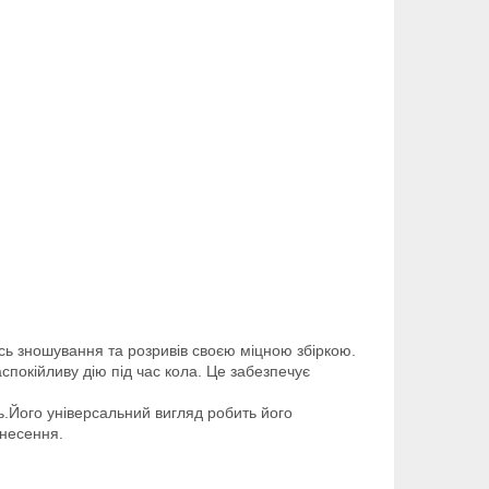
ись зношування та розривів своєю міцною збіркою.
покійливу дію під час кола. Це забезпечує
ь.Його універсальний вигляд робить його
енесення.