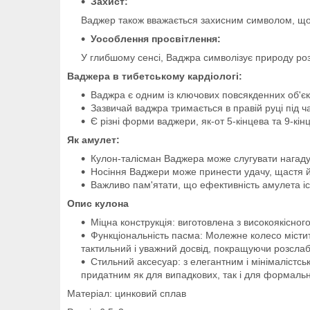
Захист:
Ваджер також вважається захисним символом, що о
Уособлення просвітлення:
У глибшому сенсі, Ваджра символізує природу ро
Ваджера в тибетському кардіологі:
Ваджра є одним із ключових повсякденних об'єк
Зазвичай ваджра тримається в правій руці під ча
Є різні форми ваджери, як-от 5-кінцева та 9-кін
Як амулет:
Кулон-талісман Ваджера може слугувати нагадув
Носіння Ваджери може принести удачу, щастя 
Важливо пам'ятати, що ефективність амулета іс
Опис кулона
Міцна конструкція: виготовлена з високоякісно
Функціональність пасма: Молежне колесо містит
тактильний і уважний досвід, покращуючи розслаб
Стильний аксесуар: з елегантним і мінімалістс
придатним як для випадкових, так і для формальн
Матеріал: цинковий сплав