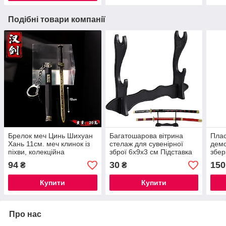
Подібні товари компанії
Брелок меч Цинь Шихуан
Багатошарова вітрина
Плас
Хань 11см. меч клинок із
стелаж для сувенірної
демо
піхви, колекційна
зброї 6х9х3 см Підставка
збер
для катан
мечі
94
30
150
₴
₴
вітр
суве
Купити
Купити
Про нас