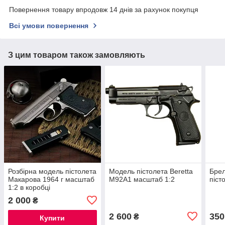
Повернення товару впродовж 14 днів за рахунок покупця
Всі умови повернення
З цим товаром також замовляють
Розбірна модель пістолета
Модель пістолета Beretta
Брел
Макарова 1964 г масштаб
M92A1 масштаб 1:2
піст
1:2 в коробці
2 000
₴
2 600
350
₴
Купити