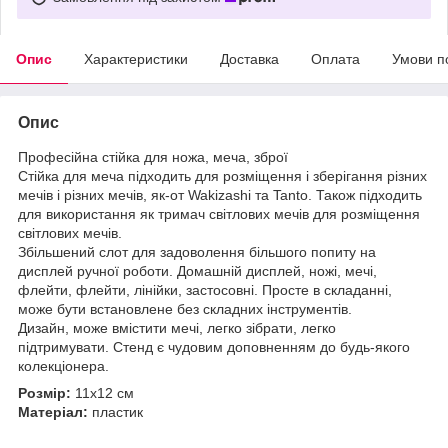
Опис
Характеристики
Доставка
Оплата
Умови п
Опис
Професійна стійка для ножа, меча, зброї
Стійка для меча підходить для розміщення і зберігання різних
мечів і різних мечів, як-от Wakizashi та Tanto. Також підходить
для використання як тримач світлових мечів для розміщення
світлових мечів.
Збільшений слот для задоволення більшого попиту на
дисплей ручної роботи. Домашній дисплей, ножі, мечі,
флейти, флейти, лінійки, застосовні. Просте в складанні,
може бути встановлене без складних інструментів.
Дизайн, може вмістити мечі, легко зібрати, легко
підтримувати. Стенд є чудовим доповненням до будь-якого
колекціонера.
Розмір:
11х12 см
Матеріал:
пластик