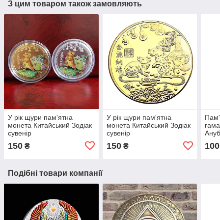
З цим товаром також замовляють
У рік щури пам'ятна
У рік щури пам'ятна
Пам'
монета Китайський Зодіак
монета Китайський Зодіак
гама
сувенір
сувенір
Ануб
150
150
100
₴
₴
Подібні товари компанії