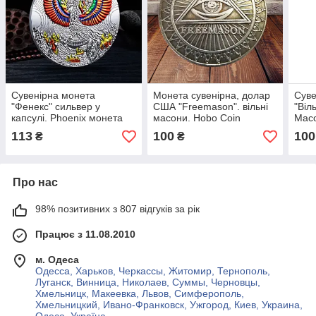
Сувенірна монета
Монета сувенірна, долар
Суве
"Фенекс" сильвер у
США "Freemason". вільні
"Віл
капсулі. Phoenix монета
масони. Hobo Coin
Масо
113
100
100
₴
₴
Про нас
98% позитивних з 807 відгуків за рік
Працює з 11.08.2010
м. Одеса
Одесса, Харьков, Черкассы, Житомир, Тернополь,
Луганск, Винница, Николаев, Суммы, Черновцы,
Хмельницк, Макеевка, Львов, Симферополь,
Хмельницкий, Ивано-Франковск, Ужгород, Киев, Украина,