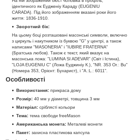
На ній зображений бюст чоловіка в профіль,
ідентичного як Еудженіу Караду (EUGENIU
CARADA). Під його зображенням вказані роки його
життя: 1836-1910.
Зворотний бік:
На цьому боці розташовані масонські символи, включно
з циркуль і накутником із буквою "G" у центрі, а також
написами "MASONERIA" і "IUBIRE FRATERNA"
(Братська любов). Також є текст, який вказує на
масонська ложа: "LUMINA SI ADEVAR" (Світ і Істина),
"LOJA EUGENIU C" (Ложа Еуджиніу К.), "NR. 353 Or.: Bu"
(Номера 353, Орієнт: Бухарист), і "A.:L.: 6011".
Особливості
Використання:
прикраса дому
Розмір:
40 мм у діаметрі, товщина 3 мм
Матеріал:
сріблясті кольори
Тема:
тема свободи freeMason
Американська монета:
Металеві монети
Пакет:
захисна пластикова капсула