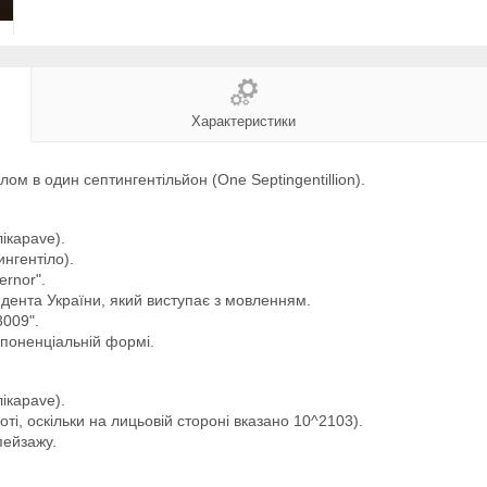
Характеристики
м в один септингентільйон (One Septingentillion).
каpave).
нгентіло).
rnor".
ента України, який виступає з мовленням.
009".
споненціальній формі.
каpave).
ті, оскільки на лицьовій стороні вказано 10^2103).
пейзажу.