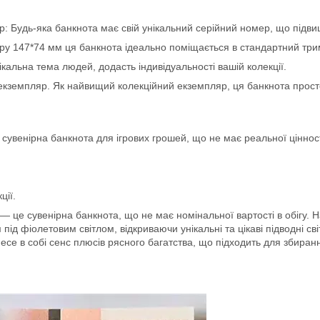
 Будь-яка банкнота має свій унікальний серійний номер, що підвищує
іру 147*74 мм ця банкнота ідеально поміщається в стандартний три
кальна тема людей, додасть індивідуальності вашій колекції.
екземпляр. Як найвищий колекційний екземпляр, ця банкнота просто
сувенірна банкнота для ігрових грошей, що не має реальної ціннос
ції.
— це сувенірна банкнота, що не має номінальної вартості в обігу. Н
ід фіолетовим світлом, відкриваючи унікальні та цікаві підводні св
есе в собі сенс плюсів рясного багатства, що підходить для збиран