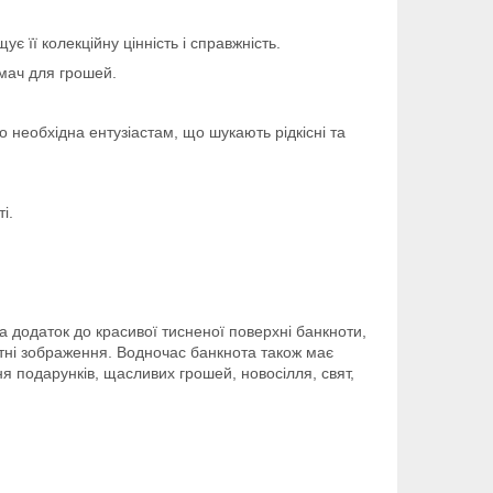
 її колекційну цінність і справжність.
мач для грошей.
 необхідна ентузіастам, що шукають рідкісні та
ті.
а додаток до красивої тисненої поверхні банкноти,
ітні зображення. Водночас банкнота також має
ня подарунків, щасливих грошей, новосілля, свят,