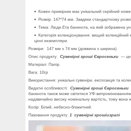
Кожен примірник має унікальний серійний номер:
Розмір: 147*74 мм. Завдяки стандартному розм
Тема: Люди.Ета банкнота, на якій зображена уні
Категорія колекціонування: вищий колекційний 
цінні екземпляри.
Розміри:
147 мм х 74 мм (довжина х ширина).
Опис продукту:
Сувенірні гроші Євросеньки
— це 
Матеріал: Папір.
Вага: 10гр
Використання: унікальні сувеніри, експозиція та колек
Видатні особливості:
Сувенірні гроші Євросеньки
банкнота також може світитися УФ-випромінюванням п
надзвичайно високу номінальну вартість, тому вона н
Колір: Білий, небесно-блакитний.
Паковання продукту:
1
сувенірні грошіизралі