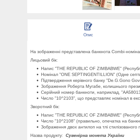
Опис
На зображенні представлена банкнота Combi-номінало
Лицьовий бік:
Напис "THE REPUBLIC OF ZIMBABWE" (Республі
Номінал "ONE SEPTINGENTILLION" (Одне септи
Підтвердження керівного банку "De.G.Gono Gove
Зображення Роберта Мугабе, колишнього презид
Серійний номер банкноти, наприклад, "AA58013
Число "10^2103", що представляє номінал в ек
Зворотний бік:
Напис "THE REPUBLIC OF ZIMBABWE" (Республі
Число "10^2108" (правильно, опечатка на банкно
Зображення двох антилоп на тлі стилізованого 
Назва продукту:
Сувенірна монета України