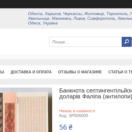
Одесса, Харьков, Черкассы, Житомир, Тернополь, 
Хмельницк, Макеевка, Львов, Симферополь, Хмельн
Одеса, Україна
ТЫ
ДОСТАВКА И ОПЛАТА
ОТЗЫВЫ О МАГАЗИНЕ
СТАТЬИ О Т
Банкнота септингентільйон 
доларів Фаліпа (антилопи)
Немає в наявності
Код:
SP006000
56 ₴