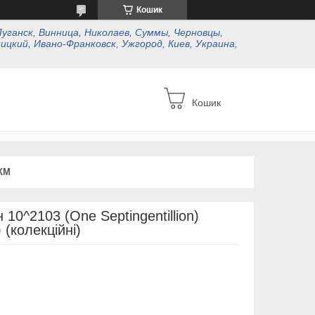
Кошик
Луганск, Винница, Николаев, Суммы, Черновцы,
ицкий, Ивано-Франковск, Ужгород, Киев, Украина,
Кошик
КМ
10^2103 (One Septingentillion)
 (колекційні)