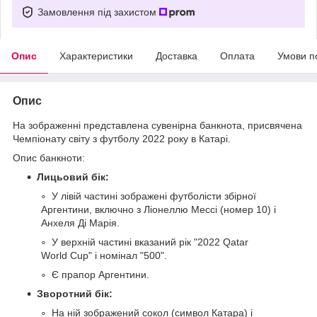
Замовлення під захистом
Опис
Характеристики
Доставка
Оплата
Умови п
Опис
На зображенні представлена сувенірна банкнота, присвячена
Чемпіонату світу з футболу 2022 року в Катарі.
Опис банкноти:
Лицьовий бік:
У лівій частині зображені футболісти збірної
Аргентини, включно з Ліонеллю Мессі (номер 10) і
Анхеля Ді Марія.
У верхній частині вказаний рік "2022 Qatar
World Cup" і номінал "500".
Є прапор Аргентини.
Зворотний бік:
На ній зображений сокол (символ Катара) і