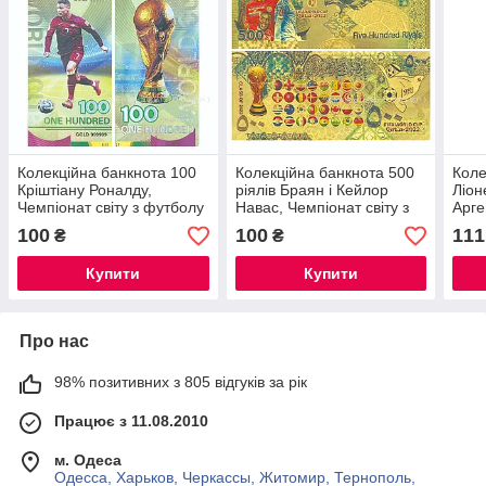
Колекційна банкнота 100
Колекційна банкнота 500
Коле
Кріштіану Роналду,
ріялів Браян і Кейлор
Ліон
Чемпіонат світу з футболу
Навас, Чемпіонат світу з
Арге
2022 року в Катарі. срібна
футболу 2022 року в
світ
100
100
111
₴
₴
фольга
Катарі. UNC. золота
в Ка
фольга
Купити
Купити
Про нас
98% позитивних з 805 відгуків за рік
Працює з 11.08.2010
м. Одеса
Одесса, Харьков, Черкассы, Житомир, Тернополь,