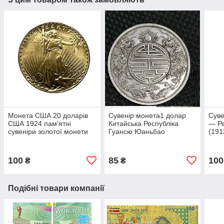
Монета США 20 доларів
Сувенір монета1 долар
Суве
США 1924 пам'ятні
Китайська Республіка
— Ре
сувеніри золотої монети
Гуансю Юаньбао
(191
100
85
100
₴
₴
Подібні товари компанії