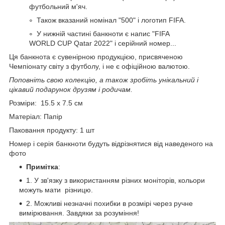
футбольний м'яч.
Також вказаний номінал "500" і логотип FIFA.
У нижній частині банкноти є напис "FIFA
WORLD CUP Qatar 2022" і серійний номер...
Ця банкнота є сувенірною продукцією, присвяченою
Чемпіонату світу з футболу, і не є офіційною валютою.
Поповніть свою колекцію, а також зробіть унікальний і
цікавий подарунок друзям і родичам.
Розміри: 15.5 х 7.5 см
Матеріал: Папір
Паковання продукту: 1 шт
Номер і серія банкноти будуть відрізнятися від наведеного на
фото
Примітка
:
1. У зв'язку з використанням різних моніторів, кольори
можуть мати різницю.
2. Можливі незначні похибки в розмірі через ручне
вимірювання. Завдяки за розуміння!