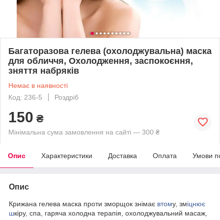
Багаторазова гелева (охолоджувальна) маска
для обличчя, Охолодження, заспокоєння,
зняття набряків
Немає в наявності
Код: 236-5
Роздріб
150
₴
Мінімальна сума замовлення на сайті — 300 ₴
Опис
Характеристики
Доставка
Оплата
Умови п
Опис
Крижана гелева маска проти зморщок знімає
втом
у, зм
іцнює
ш
кіру, спа, гаряча холодна терапія, охолоджувальний масаж,