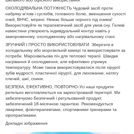
ОХОЛОДЯВАЛЬНА ПОТУЖНІСТЬ Чудовий засіб проти
набряку м'язів і суглобів, головного болю, зменшення сухості
очей, ВНЧС, мігрені. Немає більше чорного під очима!
Використовуйте як терапевтичний засіб для умов сну. Гелеві
намистини утворюють індивідуальний контур навіть у
замороженому, охолодженому або нагрівальному стані.
ЗРУЧНИЙ І ПРОСТО ВИКОРИСТОВУВАТИ Зберігати в
холодильнику або морозильній камері та використовувати за
потреби. Мікрохвильова піч для теплової терапії. Швидке
нагрівання й охолодження, але ефективно утримує
температуру. Може також використовуватися після хірургії
зубів мудрості, пластичної хірургії, для лихоманки, натягу
плечей, шиї, спини.
БЕЗПЕКА, ЕФЕКТИВНО, ПОВТОРНО-Усі наші продукти
ретельно виготовляються на зареєстрованій території. Ми
забезпечуємо Безпечний і регульований продукт,
забезпечений 18-місячною гарантією. Рекомендується
лікарями, фізіотерапевтами, спортивними тренерами та
хіропрактиками.
Докладні зображення