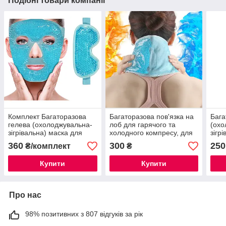
Подібні товари компанії
Комплект Багаторазова
Багаторазова пов'язка на
Бага
гелева (охолоджувальна-
лоб для гарячого та
(охо
зігрівальна) маска для
холодного компресу, для
зігр
обличчя та очей (бузкова),
компресійної терапії
обли
360
300
250
₴/комплект
₴
Охолодження, зняття
засп
набряків
набр
Купити
Купити
Про нас
98% позитивних з 807 відгуків за рік