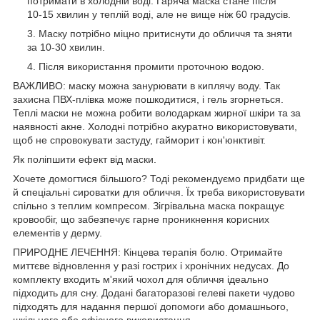
потримати в холодній воді. Гаряча маска стане після
10-15 хвилин у теплій воді, але не вище ніж 60 градусів.
Маску потрібно міцно притиснути до обличчя та зняти
за 10-30 хвилин.
Після використання промити проточною водою.
ВАЖЛИВО: маску можна занурювати в киплячу воду. Так
захисна ПВХ-плівка може пошкодитися, і гель згорнеться.
Теплі маски не можна робити володаркам жирної шкіри та за
наявності акне. Холодні потрібно акуратно використовувати,
щоб не спровокувати застуду, гайморит і кон'юнктивіт.
Як поліпшити ефект від маски.
Хочете домогтися більшого? Тоді рекомендуємо придбати ще
й спеціальні сироватки для обличчя. Їх треба використовувати
спільно з теплим компресом. Зігрівальна маска покращує
кровообіг, що забезпечує гарне проникнення корисних
елементів у дерму.
ПРИРОДНЕ ЛЕЧЕННЯ: Кінцева терапія болю. Отримайте
миттєве відновлення у разі гострих і хронічних недусах. До
комплекту входить м'який чохол для обличчя ідеально
підходить для сну. Додані багаторазові гелеві пакети чудово
підходять для надання першої допомоги або домашнього,
шкільного або офісного використання.