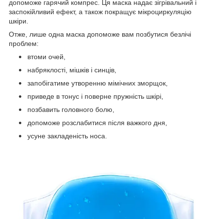
допоможе гарячий компрес. Ця маска надає зігрівальний і
заспокійливий ефект, а також покращує мікроциркуляцію
шкіри.
Отже, лише одна маска допоможе вам позбутися безлічі
проблем:
втоми очей,
набряклості, мішків і синців,
запобігатиме утворенню мімічних зморщок,
приведе в тонус і поверне пружність шкірі,
позбавить головного болю,
допоможе розслабитися після важкого дня,
усуне закладеність носа.