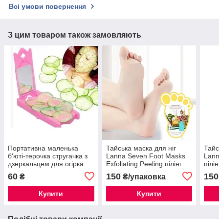
Всі умови повернення
З цим товаром також замовляють
Портативна маленька
Тайська маска для ніг
Тайс
б'юті-терочка стругачка з
Lanna Seven Foot Masks
Lann
дзеркальцем для огірка
Exfoliating Peeling пілінг
пілі
зволоження освітлення
відн
60
150
150
₴
₴/упаковка
Купити
Купити