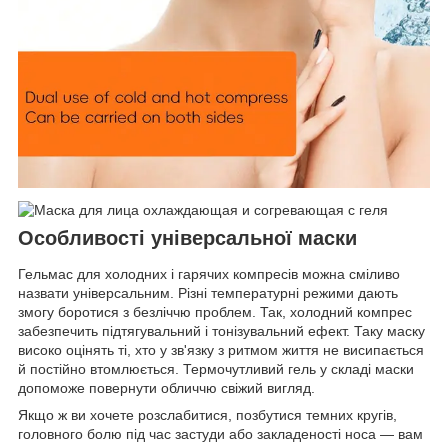
Особливості універсальної маски
Гельмас для холодних і гарячих компресів можна сміливо
назвати універсальним. Різні температурні режими дають
змогу боротися з безліччю проблем. Так, холодний компрес
забезпечить підтягувальний і тонізувальний ефект. Таку маску
високо оцінять ті, хто у зв'язку з ритмом життя не висипається
й постійно втомлюється. Термочутливий гель у складі маски
допоможе повернути обличчю свіжий вигляд.
Якщо ж ви хочете розслабитися, позбутися темних кругів,
головного болю під час застуди або закладеності носа — вам