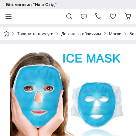
Біо-магазин "Наш Схід"
Товари та послуги
Догляд за обличчям
Маски
Баг