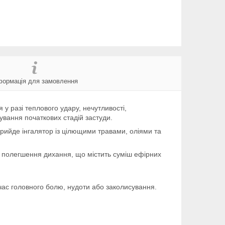
формація для замовлення
 у разі теплового удару, нечутливості,
кування початкових стадій застуди.
прийде інгалятор із цілющими травами, оліями та
ля полегшення дихання, що містить суміш ефірних
час головного болю, нудоти або заколисування.