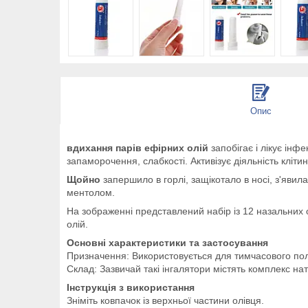
Опис
вдихання парів ефірних олій
запобігає і лікує інф
запаморочення, слабкості. Активізує діяльність кліти
Щойно
запершило в горлі, защікотало в носі, з'яви
ментолом.
На зображенні представлений набір із 12 назальних 
олій.
Основні характеристики та застосування
Призначення: Використовується для тимчасового пол
Склад: Зазвичай такі інгалятори містять комплекс на
Інструкція з використання
Зніміть ковпачок із верхньої частини олівця.