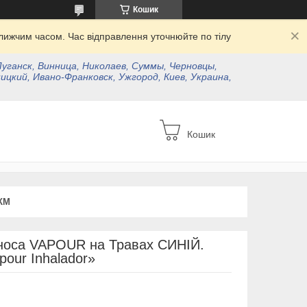
Кошик
ижчим часом. Час відправлення уточнюйте по тілу
Луганск, Винница, Николаев, Суммы, Черновцы,
ицкий, Ивано-Франковск, Ужгород, Киев, Украина,
Кошик
КМ
 носа VAPOUR на Травах СИНІЙ.
pour Inhalador»