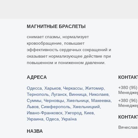
МАГНИТНЫЕ БРАСЛЕТЫ
снимает спазмы, нормализует
кровообращение, повышает
эффективность сердечных сокращений и
оказывает нормализующее действие при
повышенном и пониженном давлении.
+380 (95)
Одесса, Харьков, Черкассы, Житомир,
Менедже
Тернополь, Луганск, Винница, Николаев,
Суммы, Черновцы, Хмельницк, Макеевка,
+380 (96)
Менедже
Львов, Симферополь, Хмельницкий,
Ивано-Франковск, Ужгород, Киев,
Украина, Одеса, Україна
Вячеслав