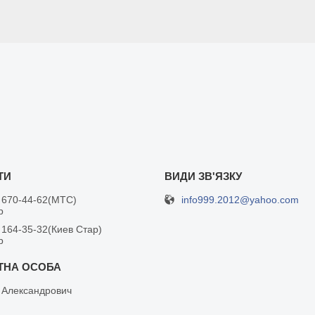
info999.2012@yahoo.com
 670-44-62
МТС
р
 164-35-32
Киев Стар
р
 Александрович