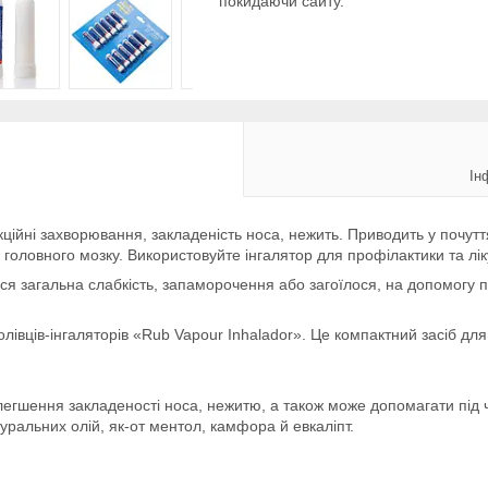
покидаючи сайту.
Ін
екційні захворювання, закладеність носа, нежить. Приводить у почуття
н головного мозку. Використовуйте інгалятор для профілактики та лі
лася загальна слабкість, запаморочення або загоїлося, на допомогу 
олівців-інгаляторів «Rub Vapour Inhalador». Це компактний засіб д
егшення закладеності носа, нежитю, а також може допомагати під 
туральних олій, як-от ментол, камфора й евкаліпт.