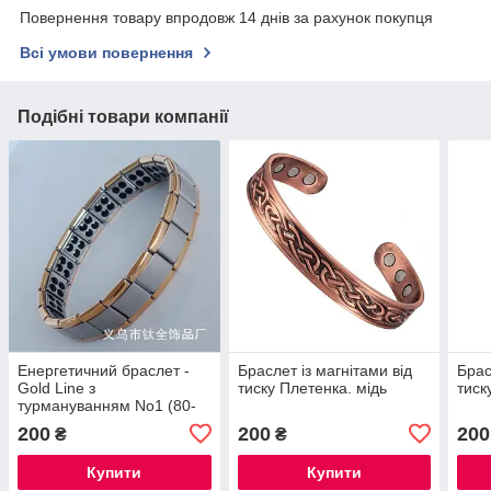
Повернення товару впродовж 14 днів за рахунок покупця
Всі умови повернення
Подібні товари компанії
Енергетичний браслет -
Браслет із магнітами від
Брас
Gold Line з
тиску Плетенка. мідь
тиск
турмануванням No1 (80-
каменів)
200
200
200
₴
₴
Купити
Купити