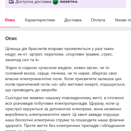
Доступна доставка
Опис
Характеристики
Доставка
Оплата
Умови п
Опис
Цілюща дія браслетів яскраво проявляється у разі таких
недуг, як-от: артрит, переломи, спортивні травми, стрес,
занепад сил та ін.
Згідно зі східною сучасною медією, кожен орган, чи то
головний мозок, серце, печінка, чи то нирки, зберігає своє
власне електромагнітне поле. Коли присвятити залишок цих
полів пригнічений потік «кі» або життєвої енергії, порушується,
що призводить до хвороби.
Сьогодні ми живемо нашому повсякденному житті, в оточенні
всіх різновидів побутових електроприладів. Щоразу, коли ці
пристрої керуються за допомогою електрики, вони незмінно
виробляють електромагнітні хвилі. Ці хвилі завжди порушує
наші біологічні електричні струми та пошкодити наше фізичне
здоров'я. Проте життя без електричних приладів і обладнання
тепер не є можливим.