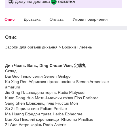
Доступна доставка
Опис
Доставка
Оплата
Умови повернення
Опис
Засоби для органів дихання > Бронхів і легень
Дин Чаань Вань, Ding Chuan Wan, 定喘丸
Склад
Bai Guo Гінкго cем'я Semen Ginkgo
Ku Xing Ren Абрикоса гіркого насіння Semen Armenicae
amarum
Jié G ng Платікодона корінь Radix Platycodi
Kuan Dong Hua Мати-і-мачохи квітка Flos Farfarae
Sang Shen Шовковиці плід Fructus Mori
Su Zi Перили лист Folium Perillae
Ma Huang Ефедри трава Herba Ephedrae
Ban Xia Пінеллії кореневище Rhizoma Pinelliae
Zi Wan Астри корінь Radix Asteris