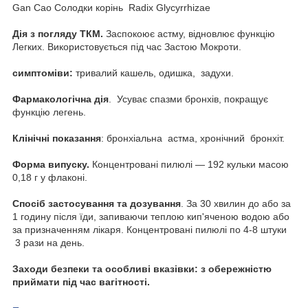
Gan Cao Солодки корінь Radix Glycyrrhizae
Дія з погляду ТКМ.
Заспокоює астму, відновлює функцію
Легких. Використовується під час Застою Мокроти.
симптоміви:
тривалий кашель, одишка, задухи.
Фармакологічна дія
. Усуває спазми бронхів, покращує
функцію легень.
Клінічні показання
: бронхіальна астма, хронічний бронхіт.
Форма випуску.
Концентровані пилюлі — 192 кульки масою
0,18 г у флаконі.
Спосіб застосування та дозування
. За 30 хвилин до або за
1 годину після їди, запиваючи теплою кип'яченою водою або
за призначенням лікаря. Концентровані пилюлі по 4-8 штуки
3 рази на день.
Заходи безпеки та особливі вказівки: з обережністю
приймати під час вагітності.