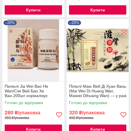
Купити
Купити
–20%
–20%
Пилюлі Jia Wei Bao He
Пілюлі Маю Вей Ді Хуан Вань
Wan/Cзя Вей Бао Хе
(Mai Wei Di Huang Wan,
Ван.200шт нормалізує
Maiwei Dihuang Wan) — у разі
функцію Жела та Селезінки
захворювань легень
Готово до відправки
Готово до відправки
280
320
₴/упаковка
₴/упаковка
350 ₴/упаковка
400 ₴/упаковка
Купити
Купити