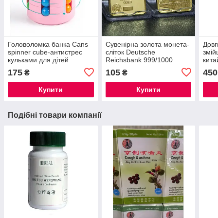
Головоломка банка Cans
Сувенірна золота монета-
Довг
spinner cube-антистрес
сліток Deutsche
змій
кульками для дітей
Reichsbank 999/1000
кита
розвивальна головоломка-
Золото
(сим
175
105
450
₴
₴
антистрес іграшка
Купити
Купити
Подібні товари компанії