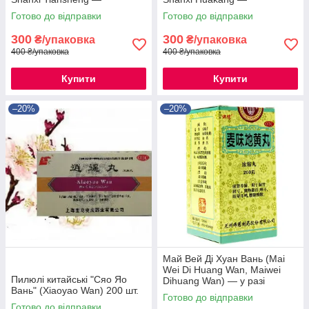
китайський препарат для
китайський препарат для
Готово до відправки
Готово до відправки
відновлення зору.
відновлення зору.
300
300
₴/упаковка
₴/упаковка
400 ₴/упаковка
400 ₴/упаковка
Купити
Купити
–20%
–20%
Май Вей Ді Хуан Вань (Mai
Wei Di Huang Wan, Maiwei
Пилюлі китайські "Сяо Яо
Dihuang Wan) — у разі
Вань" (Xiaoyao Wan) 200 шт.
захворювань легень
Готово до відправки
Готово до відправки