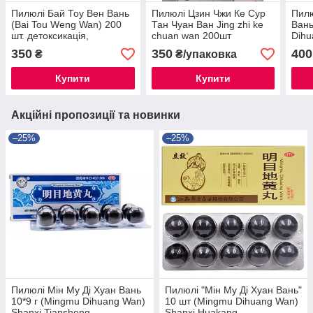
Пилюлі Бай Тоу Вен Вань
Пилюлі Цзин Чжи Ке Сур
Пилю
(Bai Tou Weng Wan) 200
Тан Чуан Ван Jing zhi ke
Вань
шт. детоксикація,
chuan wan 200шт
Dih
охолодження крові,
лихоманки, застуди та
кита
350
350
400
₴
₴/упаковка
запобігання дизентерії
кашлю
відн
Купити
Купити
Акційні пропозиції та новинки
–25%
–25%
Пилюлі Мін Му Ді Хуан Вань
Пилюлі "Мін Му Ді Хуан Вань"
10*9 г (Mingmu Dihuang Wan)
10 шт (Mingmu Dihuang Wan)
Shanxi Tiansheng —
Shanxi Huakang —