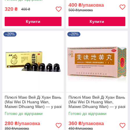
400
₴/упаковка
320
₴
400 ₴
500 ₴/упаковка
Купити
Купити
–20%
–20%
Пілюлі Маю Вей Ді Хуан Вань
Пілюлі Маю Вей Ді Хуан Вань
(Mai Wei Di Huang Wan,
(Mai Wei Di Huang Wan,
Maiwei Dihuang Wan) — у разі
Maiwei Dihuang Wan) — у разі
захворювань легень
захворювань легень
Готово до відправки
Готово до відправки
280
360
₴/упаковка
₴/упаковка
350 ₴/упаковка
450 ₴/упаковка