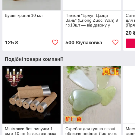
Вушні краплі 10 мл
Пилюлі "Ерлун Цзоци
Свіч
Вань" (Erlong Zuoci Wan) 9
для 
г х10шт — від дзвону у
(Прям
вухах, глухи, потемніння в
корк
20
₴
очах
125
500
₴
₴/упаковка
Подібні товари компанії
Мінімокси без липучки 1
Скребок для гуаша в зоні
Маса
см х 10 шт (свічка запаска
обличчя нефрит Листочок
скре