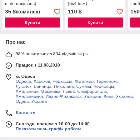
в п/е паковань)
(6х4.5см)
Греб
маса
35
110
150
₴/комплект
₴
Купити
Купити
Про нас
98% позитивних з 804 відгуків за рік
Працює з 11.08.2010
м. Одеса
Одесса, Харьков, Черкассы, Житомир, Тернополь,
Луганск, Винница, Николаев, Суммы, Черновцы,
Хмельницк, Макеевка, Львов, Симферополь,
Хмельницкий, Ивано-Франковск, Ужгород, Киев, Украина,
Одеса, Україна
Контакти
Сьогодні працює з 10:00 до 14:00
Показати весь графік роботи