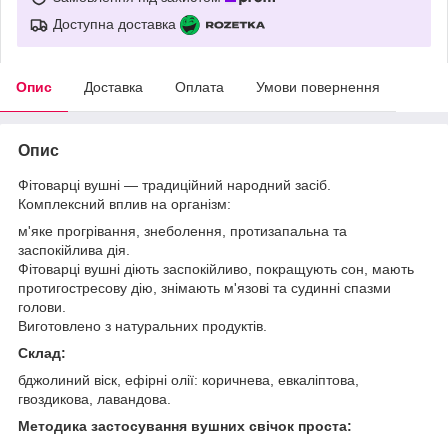
Доступна доставка
Опис
Доставка
Оплата
Умови повернення
Опис
Фітоварці вушні — традиційний народний засіб.
Комплексний вплив на організм:
м'яке прогрівання, знеболення, протизапальна та
заспокійлива дія.
Фітоварці вушні діють заспокійливо, покращують сон, мають
протигостресову дію, знімають м'язові та судинні спазми
голови.
Виготовлено з натуральних продуктів.
Склад:
бджолиний віск, ефірні олії: коричнева, евкаліптова,
гвоздикова, лавандова.
Методика застосування вушних свічок проста: