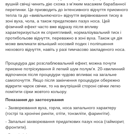
вушній свічці чинить дію схожа з м'яким масажем барабанної
перетинки. Це призводить до інтенсивного відчуття приємного
тепла та до «вивільняючого» відчуття вирівнювання тиску в
зоні вуха, чола, а також придаткових пазух носа. Цей
фізичний ефект часто вже відразу після впливу
характеризується як сприятливий, нормалізувальний тиск і
протибольове відчуття, переважно в зоні вуха. Також ця дія
може викликати вільніший носовий подих і поліпшення
нюхового відчуття, навіть у разі тимчасово закладеного носа.
Процедура дає розслаблювальний ефект, можна почути
приємне потріскування й легкий шум полум'я. 20-хвилинний
відпочинок після процедури чудово впливає на загальне
самопочуття. Якщо після закінчення процедури обережно
відкрити чарок свічки, то на внутрішній стороні свічки легко
помітити сірки жовтого кольору.
Показання до застосування
- Захворювання вуха, горла, носа запального характеру
(гострі та хронічні риніти, отіти, тонзиліти, фарингіти).
- Запальні захворювання придаткових пазух носа (гайморит,
фронтити).