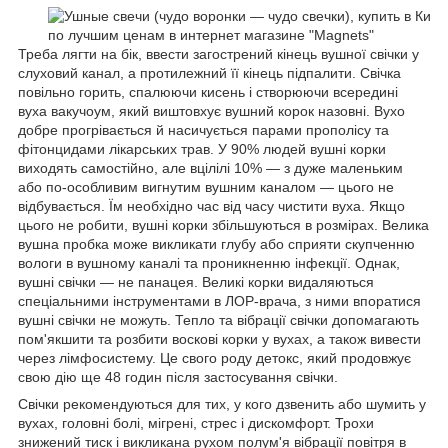
Треба лягти на бік, ввести загострений кінець вушної свічки у
слуховий канал, а протилежний її кінець підпалити. Свічка
повільно горить, спалюючи кисень і створюючи всередині
вуха вакучоум, який виштовхує вушний корок назовні. Вухо
добре прогрівається й насичується парами прополісу та
фітонцидами лікарських трав. У 90% людей вушні корки
виходять самостійно, але вцілілі 10% — з дуже маленьким
або по-особливим вигнутим вушним каналом — цього не
відбувається. Їм необхідно час від часу чистити вуха. Якщо
цього не робити, вушні корки збільшуються в розмірах. Велика
вушна пробка може викликати глубу або сприяти скупченню
вологи в вушному каналі та проникненню інфекції. Однак,
вушні свічки — не панацея. Великі корки видаляються
спеціальними інструментами в ЛОР-врача, з ними впоратися
вушні свічки не можуть. Тепло та вібрації свічки допомагають
пом'якшити та розбити воскові корки у вухах, а також вивести
через лімфосистему. Це свого роду детокс, який продовжує
свою дію ще 48 годин після застосування свічки.
Свічки рекомендуються для тих, у кого дзвенить або шумить у
вухах, головні болі, мігрені, стрес і дискомфорт. Трохи
знижений тиск і викликана рухом полум'я вібрації повітря в