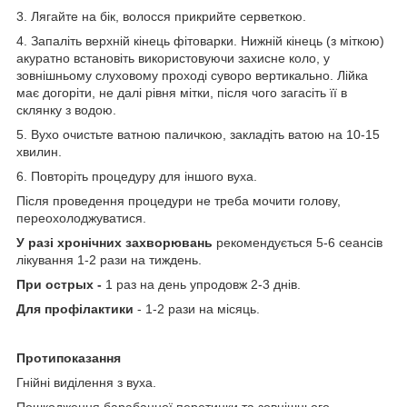
3. Лягайте на бік, волосся прикрийте серветкою.
4. Запаліть верхній кінець фітоварки. Нижній кінець (з міткою)
акуратно встановіть використовуючи захисне коло, у
зовнішньому слуховому проході суворо вертикально. Лійка
має догоріти, не далі рівня мітки, після чого загасіть її в
склянку з водою.
5. Вухо очистьте ватною паличкою, закладіть ватою на 10-15
хвилин.
6. Повторіть процедуру для іншого вуха.
Після проведення процедури не треба мочити голову,
переохолоджуватися.
У разі хронічних захворювань
рекомендується 5-6 сеансів
лікування 1-2 рази на тиждень.
При острых -
1 раз на день упродовж 2-3 днів.
Для профілактики
- 1-2 рази на місяць.
Протипоказання
Гнійні виділення з вуха.
Пошкодження барабанної перетинки та зовнішнього