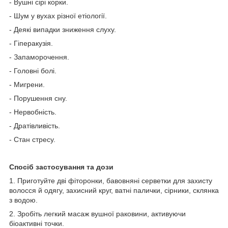
- Вушні сірі корки.
- Шум у вухах різної етіології.
- Деякі випадки зниження слуху.
- Гіперакузія.
- Запаморочення.
- Головні болі.
- Мигрени.
- Порушення сну.
- Нервобність.
- Дратівливість.
- Стан стресу.
Спосіб застосування та дози
1. Приготуйте дві фіторонки, бавовняні серветки для захисту
волосся й одягу, захисний круг, ватні палички, сірники, склянка
з водою.
2. Зробіть легкий масаж вушної раковини, активуючи
біоактивні точки.