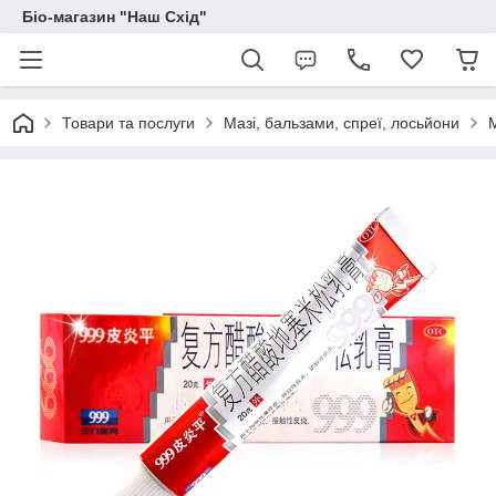
Біо-магазин "Наш Схід"
Товари та послуги
Мазі, бальзами, спреї, лосьйони
М