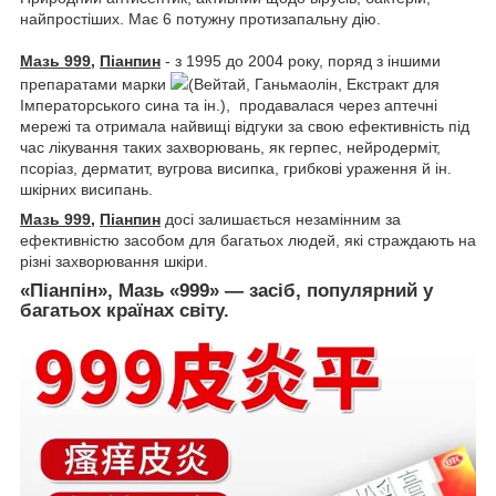
найпростіших. Має 6 потужну протизапальну дію.
Мазь 999
,
Піанпин
- з 1995 до 2004 року, поряд з іншими
препаратами марки
(Вейтай, Ганьмаолін, Екстракт для
Імператорського сина та ін.), продавалася через аптечні
мережі та отримала найвищі відгуки за свою ефективність під
час лікування таких захворювань, як герпес, нейродерміт,
псоріаз, дерматит, вугрова висипка, грибкові ураження й ін.
шкірних висипань.
Мазь 999
,
Піанпин
досі залишається незамінним за
ефективністю засобом для багатьох людей, які страждають на
різні захворювання шкіри.
«Піанпін», Мазь «999» — засіб, популярний у
багатьох країнах світу.