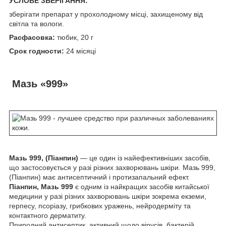
УСЛОВЕ ЗБЕРІГАННЯ:
зберігати препарат у прохолодному місці, захищеному від
світла та вологи.
Расфасовка:
тюбик, 20 г
Срок годности:
24 місяці
Мазь «999»
Мазь 999, (Піанпин)
— це один із найефективніших засобів,
що застосовується у разі різних захворювань шкіри. Мазь 999,
(Піанпин) має антисептичний і протизапальний ефект.
Піанпин, Мазь 999
є одним із найкращих засобів китайської
медицини у разі різних захворювань шкіри зокрема екземи,
герпесу, псоріазу, грибкових уражень, нейродерміту та
контактного дерматиту.
Природний антисептик, активний щодо вірусів, бактерій,