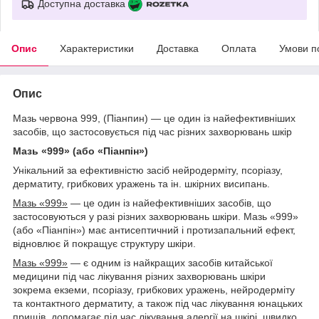
Доступна доставка
Опис
Характеристики
Доставка
Оплата
Умови п
Опис
Мазь червона 999, (Піанпин) — це один із найефективніших
засобів, що застосовується під час різних захворювань шкір
Мазь «999» (або «Піанпін»)
Унікальний за ефективністю засіб нейродерміту, псоріазу,
дерматиту, грибкових уражень та ін. шкірних висипань.
Мазь «999»
— це один із найефективніших засобів, що
застосовуються у разі різних захворювань шкіри. Мазь «999»
(або «Піанпін») має антисептичний і протизапальний ефект,
відновлює й покращує структуру шкіри.
Мазь «999»
— є одним із найкращих засобів китайської
медицини під час лікування різних захворювань шкіри
зокрема екземи, псоріазу, грибкових уражень, нейродерміту
та контактного дерматиту, а також під час лікування юнацьких
прищів, допомагає під час лікування алергії на шкірі, швидко