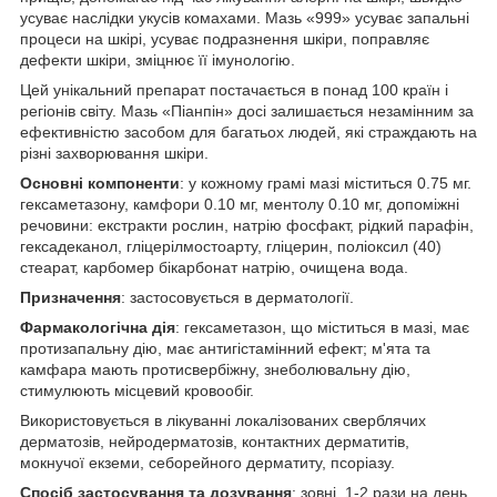
усуває наслідки укусів комахами. Мазь «999» усуває запальні
процеси на шкірі, усуває подразнення шкіри, поправляє
дефекти шкіри, зміцнює її імунологію.
Цей унікальний препарат постачається в понад 100 країн і
регіонів світу. Мазь «Піанпін» досі залишається незамінним за
ефективністю засобом для багатьох людей, які страждають на
різні захворювання шкіри.
Основні компоненти
: у кожному грамі мазі міститься 0.75 мг.
гексаметазону, камфори 0.10 мг, ментолу 0.10 мг, допоміжні
речовини: екстракти рослин, натрію фосфакт, рідкий парафін,
гексадеканол, гліцерілмостоарту, гліцерин, поліоксил (40)
стеарат, карбомер бікарбонат натрію, очищена вода.
Призначення
: застосовується в дерматології.
Фармакологічна дія
: гексаметазон, що міститься в мазі, має
протизапальну дію, має антигістамінний ефект; м'ята та
камфара мають протисвербіжну, знеболювальну дію,
стимулюють місцевий кровообіг.
Використовується в лікуванні локалізованих сверблячих
дерматозів, нейродерматозів, контактних дерматитів,
мокнучої екземи, себорейного дерматиту, псоріазу.
Спосіб застосування та дозування
: зовні, 1-2 рази на день,