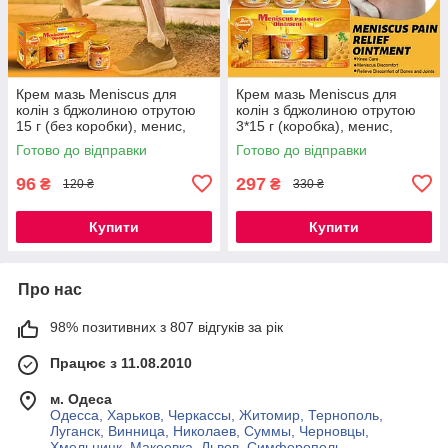
Крем мазь Meniscus для
Крем мазь Meniscus для
колін з бджолиною отрутою
колін з бджолиною отрутою
15 г (без коробки), менис,
3*15 г (коробка), менис,
розтягнення зв'язок,
розтягнення зв'язок,
Готово до відправки
Готово до відправки
протибольовий
протибольовий
96
297
₴
₴
120 ₴
330 ₴
Купити
Купити
Про нас
98% позитивних з 807 відгуків за рік
Працює з 11.08.2010
м. Одеса
Одесса, Харьков, Черкассы, Житомир, Тернополь,
Луганск, Винница, Николаев, Суммы, Черновцы,
Хмельницк, Макеевка, Львов, Симферополь,