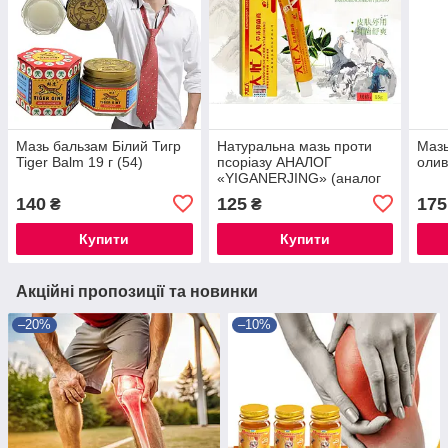
Мазь бальзам Білий Тигр
Натуральна мазь проти
Мазь
Tiger Balm 19 г (54)
псоріазу АНАЛОГ
олив
«YIGANERJING» (аналог
Іганерженга) 15 г без
140
125
175
₴
₴
коробки
Купити
Купити
Акційні пропозиції та новинки
–20%
–10%