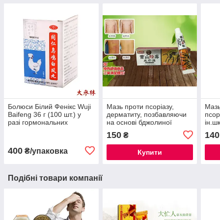
Болюси Білий Фенікс Wuji
Мазь проти псоріазу,
Мазь
Baifeng 36 г (100 шт.) у
дерматиту, позбавляючи
псор
разі гормональних
на основі бджолиної
ін.ш
порушень
отрути
150
140
₴
400
₴/упаковка
Купити
Подібні товари компанії