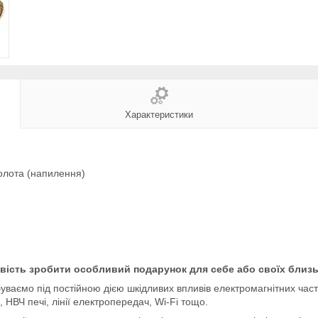
Характеристики
олота (напилення)
ивість зробити особливий подарунок для себе або своїх близь
уваємо під постійною дією шкідливих впливів електромагнітних час
 НВЧ печі, лінії електропередач, Wi-Fi тощо.