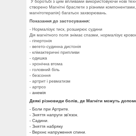
У боротьбі з цим впливами використовуючи нові техно
створено Магнітні браслети з різними компонентами, 
магнітотерапія) багатьох захворювань.
Показання до застосування:
- Нормалізує тиск, розширює судини
Дія магнітного поля знімає спазми, нормалізує крово
- гіпертонія
- вегето-судинна дистонія
- клімактеричні припливи
- одишка
- хронічна втома
- головний біль
- безсоння
- артрит і ревматизм
- артроз
- анемія
Деякі різновиди болів, де Магніти можуть допом
- Боли при Артрите.
- Зняття напруги зв'язок.
- Садини.
- Зняття набряку
- Верхнє напруження спини.