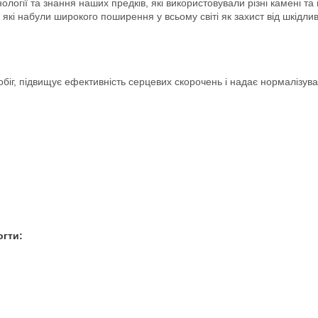
логії та знання наших предків, які використовували різні камені т
які набули широкого поширення у всьому світі як захист від шкідлив
обіг, підвищує ефективність серцевих скорочень і надає нормалізува
огти: