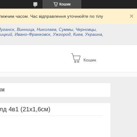
Кошик
ижчим часом. Час відправлення уточнюйте по тілу
Луганск, Винница, Николаев, Суммы, Черновцы,
ицкий, Ивано-Франковск, Ужгород, Киев, Украина,
Кошик
КМ
лд 4в1 (21х1,6см)